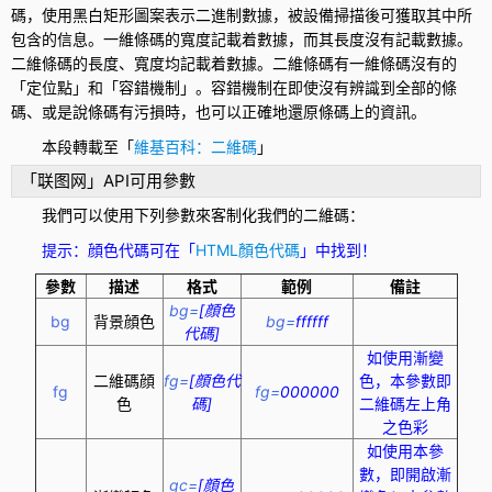
碼，使用黑白矩形圖案表示二進制數據，被設備掃描後可獲取其中所
包含的信息。一維條碼的寬度記載着數據，而其長度沒有記載數據。
二維條碼的長度、寬度均記載着數據。二維條碼有一維條碼沒有的
「定位點」和「容錯機制」。容錯機制在即使沒有辨識到全部的條
碼、或是說條碼有污損時，也可以正確地還原條碼上的資訊。
本段轉載至「
維基百科：二維碼
」
「联图网」API可用參數
我們可以使用下列參數來客制化我們的二維碼：
提示：顔色代碼可在「
HTML顏色代碼
」中找到！
參數
描述
格式
範例
備註
bg=
[顔色
bg
背景顔色
bg=
ffffff
代碼]
如使用漸變
二維碼顔
fg=
[顔色代
色，本參數即
fg
fg=
000000
色
碼]
二維碼左上角
之色彩
如使用本參
數，即開啟漸
gc=
[顔色