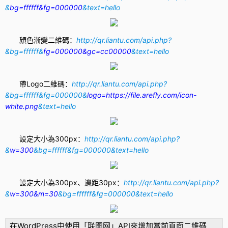
&
bg=ffffff&fg=000000
&text=hello
顔色漸變二維碼：
http://qr.liantu.com/api.php?
&bg=ffffff&
fg=000000&gc=cc00000
&text=hello
帶Logo二維碼：
http://qr.liantu.com/api.php?
&bg=ffffff&fg=000000&
logo=https://file.arefly.com/icon-
white.png
&text=hello
設定大小為300px：
http://qr.liantu.com/api.php?
&
w=300
&bg=ffffff&fg=000000&text=hello
設定大小為300px、邊距30px：
http://qr.liantu.com/api.php?
&
w=300&m=30
&bg=ffffff&fg=000000&text=hello
在
WordPress
中使用「联图网」API來增加當前頁面二維碼