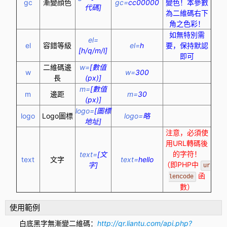
gc
漸變顔色
gc=
cc00000
變色！本參數
代碼]
為二維碼右下
角之色彩！
如無特別需
el=
el
容錯等級
el=
h
要，保持默認
[h/q/m/l]
即可
二維碼邊
w=
[數值
w
w=
300
長
(px)]
m=
[數值
m
邊距
m=
30
(px)]
logo=
[圖標
logo
Logo圖標
logo=
略
地址]
注意，必須使
用URL轉碼後
的字符！
text=
[文
text
文字
text=
hello
（即PHP中
字]
ur
函
lencode
數）
使用範例
白底黑字無漸變二維碼：
http://qr.liantu.com/api.php?