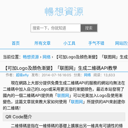
首页
所有文章
小工具
手气不错
网站历
当前位置：
畅想资源
›
网络
›
【可加Logo及顔色漸變】「联图网」生成
【可加Logo及顔色漸變】「联图网」生成二維碼API教學
作者：
超级efly
发布：
2014-07-16 16:05
分类：
网络
阅读：13,633
現在網路上大部分提供免費生成
二維碼
API的服務的網站均無法在
二維碼中加入自己的Logo或采用更活潑的漸變顔色，最近本站發現了
國內的一個二維碼API提供商「
联图网
」可以完美加入Logo及使用漸
變色，這篇文章就來教大家如何使用「
联图网
」所提供的API來創建你
的二維碼！
QR Code
簡介
二維條碼是指在一維條碼的基礎上擴展出另一維具有可讀性的條