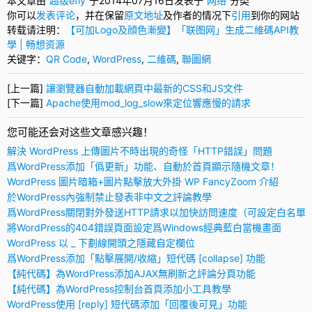
本文章由“
超级efly
”于2014年07月16日发表于“
网络
”分类
你可以
发表评论
，并在保留
原文地址
及作者的情况下
引用
到你的网站
转载请注明：
【可加Logo及顔色漸變】「联图网」生成二維碼API教
學 | 畅想资源
关键字：
QR Code
,
WordPress
,
二維碼
,
聯圖網
[上一篇]
讓瀏覽器自動加載網頁中最新的CSS和JS文件
[下一篇]
Apache使用mod_log_slow來定位響應慢的請求
您可能还会对这些文章感兴趣！
解決 WordPress 上傳圖片不時出現的奇怪「HTTP錯誤」問題
爲WordPress添加「僞更新」功能、自動於首頁顯示隨機文章！
WordPress 圖片暗箱+圖片點擊放大外掛 WP FancyZoom 介紹
於WordPress內強制禁止發表非中文之評論教學
爲WordPress關閉對外發送HTTP請求以加快訪問速度（可設定白名單
將WordPress的404錯誤頁面設定爲Windows經典藍白當機畫面
WordPress 以 _ 下劃線開頭之隱藏自定欄位
爲WordPress添加「點擊展開/收縮」短代碼 [collapse] 功能
【純代碼】為WordPress添加AJAX無刷新之評論分頁功能
【純代碼】為WordPress控制台首頁添加小工具教學
WordPress使用 [reply] 短代碼添加「回覆後可見」功能