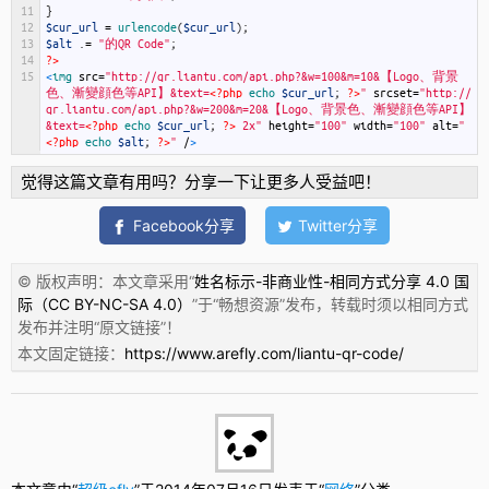
11
}
12
$cur_url
=
urlencode
(
$cur_url
)
;
13
$alt
.
=
"的QR Code"
;
14
?>
15
<
img 
src
=
"http://qr.liantu.com/api.php?&w=100&m=10&【Logo、背景
色、漸變顔色等API】&text=
<?php
echo
$cur_url
;
?>
"
srcset
=
"http://
qr.liantu.com/api.php?&w=200&m=20&【Logo、背景色、漸變顔色等API】
&text=
<?php
echo
$cur_url
;
?>
 2x"
height
=
"100"
width
=
"100"
alt
=
"
<?php
echo
$alt
;
?>
"
/
>
觉得这篇文章有用吗？分享一下让更多人受益吧！
Facebook分享
Twitter分享
© 版权声明：本文章采用“
姓名标示-非商业性-相同方式分享 4.0 国
际（CC BY-NC-SA 4.0）
”于“
畅想资源
”发布，转载时须以相同方式
发布并注明“
原文链接
”！
本文固定链接：
https://www.arefly.com/liantu-qr-code/