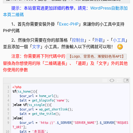
提示：本站曾寫過更加詳細的教學，請見：
WordPress自動添加
本頁二維碼
1、首先你需要安裝外掛「
Exec-PHP
」來讓你的小工具中支持
PHP代碼
2、然後你只需要在你的部落格「
控制台
」-「
外觀
」-「
小工具
」
並且添加一個「
文字
」小工具，然後輸入以下代碼就可以啦！
注意：你需要將下列代碼中的
【Logo、背景色、漸變顔色等API】
替換為你想使用的除「二維碼邊長」、「邊距」及「文字」外的其他
你使用的參數
1
<?php
2
if
(
is_home
(
)
)
{
3
$cur_url
=
home_url
(
)
;
4
$alt
=
get_bloginfo
(
'name'
)
;
5
}
else
if
(
is_single
(
)
)
{
6
$cur_url
=
wp_get_shortlink
(
)
;
7
$alt
=
get_the_title
(
)
;
8
}
else
{
9
$cur_url
=
'http://'
.
$_SERVER
[
"SERVER_NAME"
]
.
$_SERVER
[
"REQUES
T_URI"
]
;
10
$alt
=
'本頁面'
;