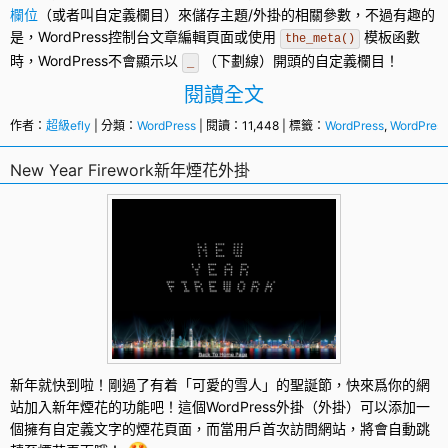
欄位
（或者叫自定義欄目）來儲存主題/外掛的相關參數，不過有趣的
是，
WordPress
控制台文章編輯頁面或使用
模板函數
the_meta()
時，WordPress不會顯示以
（下劃線）開頭的自定義欄目！
_
閱讀全文
作者：
超級efly
| 分類：
WordPress
| 閱讀：11,448 | 標籤：
WordPress
,
WordPre
New Year Firework新年煙花外掛
新年
就快到啦！剛過了有着「可愛的雪人」的聖誕節，快來爲你的網
站加入新年煙花的功能吧！這個
WordPress外掛
（外掛）可以添加一
個擁有自定義文字的煙花頁面，而當用戶首次訪問網站，將會自動跳