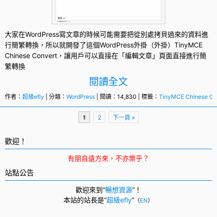
大家在
WordPress
寫文章的時候可能需要把從別處拷貝過來的資料進
行
簡繁轉換
，所以就開發了這個
WordPress外掛
（外掛）
TinyMCE
Chinese Convert
，讓用戶可以直接在「編輯文章」頁面直接進行簡
繁轉換
閱讀全文
作者：
超級efly
| 分類：
WordPress
| 閱讀：14,830 | 標籤：
TinyMCE Chinese Co
頁
1
2
下一頁 »
面
導
歡迎！
航
有朋自遠方來，不亦樂乎？
站點公告
歡迎來到“
暢想資源
”！
本站的站長是“
超級efly
”
（
EN
）