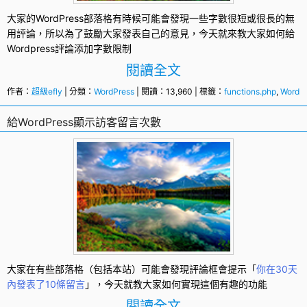
大家的
WordPress
部落格有時候可能會發現一些字數很短或很長的無
用評論，所以為了鼓勵大家發表自己的意見，今天就來教大家如何給
Wordpress評論添加
字數限制
閱讀全文
作者：
超級efly
| 分類：
WordPress
| 閱讀：13,960 | 標籤：
functions.php
,
WordP
給WordPress顯示訪客留言次數
大家在有些部落格（包括本站）可能會發現評論框會提示「
你在30天
內發表了10條留言
」，今天就教大家如何實現這個有趣的功能
閱讀全文