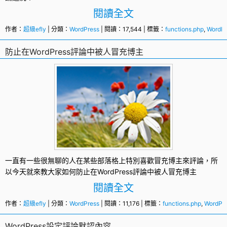
閱讀全文
作者：
超級efly
| 分類：
WordPress
| 閱讀：17,544 | 標籤：
functions.php
,
WordPr
防止在WordPress評論中被人冒充博主
一直有一些很無聊的人在某些部落格上特別喜歡
冒充
博主來評論，所
以今天就來教大家如何防止在
WordPress
評論中被人冒充博主
閱讀全文
作者：
超級efly
| 分類：
WordPress
| 閱讀：11,176 | 標籤：
functions.php
,
WordPr
WordPress設定評論默認內容