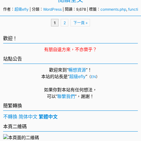
作者：
超級efly
| 分類：
WordPress
| 閱讀：9,678 | 標籤：
comments.php
,
functio
頁
1
2
下一頁 »
面
導
歡迎！
航
有朋自遠方來，不亦樂乎？
站點公告
歡迎來到“
暢想資源
”！
本站的站長是“
超級efly
”
（
EN
）
如果你對本站有任何想法，
可以
“
聯繫我們
”，
謝謝！
簡繁轉換
不轉換
简体中文
繁體中文
本頁二維碼