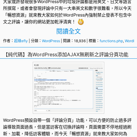
大家或許發現很多
WordPress
中的垃圾評論都是用英文、日文等語言
所撰寫，或者會發現評論中只有一大串英文和數字很難看，所以今天
「暢想資源」就來教大家如何於WordPress內強制禁止發表不包含中
文之評論，讓你的網站更加乾淨清爽！
閱讀全文
作者：
超級efly
| 分類：
WordPress
| 閱讀：18,936 | 標籤：
functions.php
,
WordPr
【純代碼】為WordPress添加AJAX無刷新之評論分頁功能
WordPress
預設自帶一個「評論分頁」功能，可以方便的防止過多評
論導致頁面過長，但是當訪客在切換評論時，頁面需要不停地經過刷
新、加載，降低訪客體驗，而今天「暢想資源」就來教大家如何為