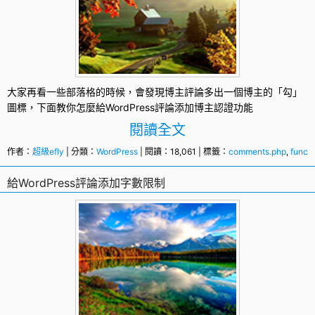
大家再看一些部落格的時候，會發現博主評論多出一個博主的「勾」
圖標，下面教你怎麼給
WordPress
評論添加
博主認證
功能
閱讀全文
作者：
超級efly
| 分類：
WordPress
| 閱讀：18,061 | 標籤：
comments.php
,
funct
給WordPress評論添加字數限制