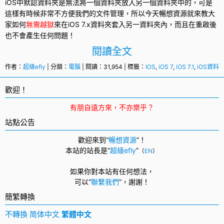
iOS中默認資料夾是無法將一個資料夾放入另一個資料夾中的，可是
這樣有時候非常不方便我們的文件管理，所以今天暢想資源就來教大
家如何
無需越獄
來在
iOS 7
.x資料夾套入另一資料夾內，而且在重啟後
也不會產生任何問題！
閱讀全文
作者：
超級efly
| 分類：
電腦
| 閱讀：31,954 | 標籤：
IOS
,
iOS 7
,
iOS 7.1
,
iOS資料
歡迎！
有朋自遠方來，不亦樂乎？
站點公告
歡迎來到“
暢想資源
”！
本站的站長是“
超級efly
”
（
EN
）
如果你對本站有任何想法，
可以
“
聯繫我們
”，
謝謝！
簡繁轉換
不轉換
简体中文
繁體中文