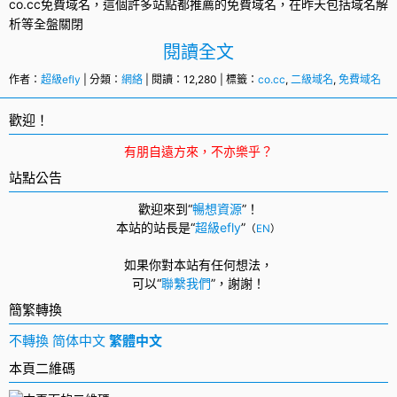
co.cc
免費域名
，這個許多站點都推薦的免費域名，在昨天包括域名解
析等全盤關閉
閱讀全文
作者：
超級efly
| 分類：
網絡
| 閱讀：12,280 | 標籤：
co.cc
,
二級域名
,
免費域名
歡迎！
有朋自遠方來，不亦樂乎？
站點公告
歡迎來到“
暢想資源
”！
本站的站長是“
超級efly
”
（
EN
）
如果你對本站有任何想法，
可以
“
聯繫我們
”，
謝謝！
簡繁轉換
不轉換
简体中文
繁體中文
本頁二維碼