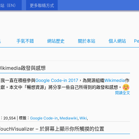
站（EN）
更多聯絡方式
具
手氣不錯
網站歷史
關於本站
個人網站
Pe
– Wikimedia啟發與感想
來我一直在積極參與
Google Code-in 2017
，為
開源
組織
Wikimedia
作
貢獻。本文中「暢想資源」將分享一些自己所得到的啟發和感想。
閱讀全文
：20,554 | 標籤：
Google Code-in
,
Mediawiki
,
Wiki
,
uchVisualizer – 於屏幕上顯示你所觸摸的位置