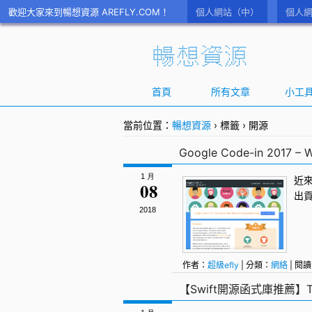
歡迎大家來到暢想資源 AREFLY.COM！
個人網站（中）
個人網
首頁
所有文章
小工
當前位置：
暢想資源
›
標籤
›
開源
Google Code-in 2017 
1 月
近
08
出
2018
作者：
超級efly
| 分類：
網絡
| 閱讀
Wikimedia
,
Wikipedia
,
開源
【Swift開源函式庫推薦】To