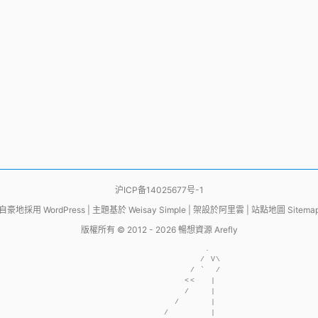
沪ICP备14025677号-1
自豪地採用
WordPress
|
主題基於
Weisay Simple
|
架設於
阿里雲
|
站點地圖 Sitema
版權所有 © 2012 - 2026
暢想資源 Arefly
                     .  

                    / V\

                  / `  /

                 <<   | 

                 /    | 

               /      | 

             /        | 
