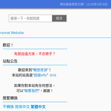
網站最後更新日期：2026年5月18日
rsonal Website
歡迎！
有朋自遠方來，不亦樂乎？
站點公告
歡迎來到“
暢想資源
”！
本站的站長是“
超級efly
”
（
EN
）
如果你對本站有任何想法，
可以
“
聯繫我們
”，
謝謝！
簡繁轉換
不轉換
简体中文
繁體中文