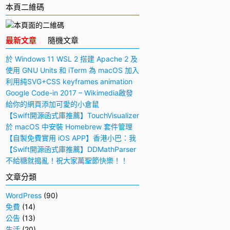
本頁二維碼
最新文章
隨機文章
於 Windows 11 WSL 2 搭建 Apache 2 及
PHP 7 開發環境
使用 GNU Units 和 iTerm 為 macOS 加入
快捷多功能計算機
利用純SVG+CSS keyframes animation
動畫實現手寫毛筆字（書法）效果
Google Code-in 2017 – Wikimedia啟發
與感想
給你的網頁添加可愛的小倉鼠
【Swift開源函式庫推薦】TouchVisualizer
– 於屏幕上顯示你所觸摸的位置
於 macOS 中安裝 Homebrew 套件管理
工具
【自製免費實用 iOS APP】香港小巴：我
要下車！
【Swift開源函式庫推薦】DDMathParser
– 通過文字表達式（算式）計算結果
不給糖就搗亂！祝大家萬聖節快樂！！
文章分類
WordPress
(90)
免費
(14)
公告
(13)
生活
(20)