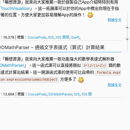
天「暢想資源」就來向大家推薦一款於錄製自己App介紹時特別有用
「
TouchVisualizer
」，這一拓展庫可以於你的App中標出你現在手指
按著的位置，方便大家更加容易理解App的操作！
閱讀全文
：16,378 | 標籤：
CocoaPods
,
IOS
,
iOS 開發
,
Swift
,
源庫
DMathParser – 通過文字表達式（算式）計算結果
天「暢想資源」就來向大家推薦一款功能強大的數學表達式解析器
DMathParser
」，這一
函式庫
可以直接將類似
類的數
5^(2/(1+2))
表達式計算出結果，這一
開源
函式庫的使用可比自帶的
formula.expr
方便多了
ion.expressionValueWithObject
閱讀全文
：13,694 | 標籤：
CocoaPods
,
DDMathParser
,
IOS
,
iOS 開