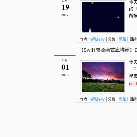
1 月
今
19
的
所
2017
作者：
超級efly
| 分類：
電腦
| 閱讀
TouchVisualizer
,
函式庫
,
開源
,
開
【Swift開源函式庫推薦】D
4 月
今
01
「
D
2016
學
ess
作者：
超級efly
| 分類：
電腦
| 閱讀
發
,
Swift
,
函式庫
,
開源
,
開源庫