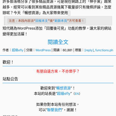
許多部落格分享了很多精品資源，可是現在網路上的「伸手黨」越來
越多，經常可以看到某些精品資源幾萬下載量卻只有幾條評論，怎麼
辦呢？今天「暢想資源」為大家帶來使用
注意：本段內容須“
回複本文
”後“
刷新本頁
”方可查看！
短代碼為
WordPress
添加「
回覆
後可見」功能的教學，讓大家的網站
變得更加活躍！
閱讀全文
作者：
超級efly
| 分類：
WordPress
| 閱讀：60,881 | 標籤：
[reply]
,
functions.php
歡迎！
有朋自遠方來，不亦樂乎？
站點公告
歡迎來到“
暢想資源
”！
本站的站長是“
超級efly
”
（
EN
）
如果你對本站有任何想法，
可以
“
聯繫我們
”，
謝謝！