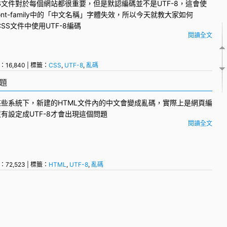
S
文件對於每個網站都很重要，但是默認編碼並不是
UTF-8
，這會使
ont-family中的「中文名稱」字體失效，所以今天就教大家如何
CSS文件中使用UTF-8編碼
閱讀全文
：16,840 | 標籤：
CSS
,
UTF-8
,
亂碼
題
某些系統下，新建的
HTML
文件內的中文會變成
亂碼
，實際上是網頁編
沒有設定成
UTF-8
才會出現這個問題
閱讀全文
：72,523 | 標籤：
HTML
,
UTF-8
,
亂碼