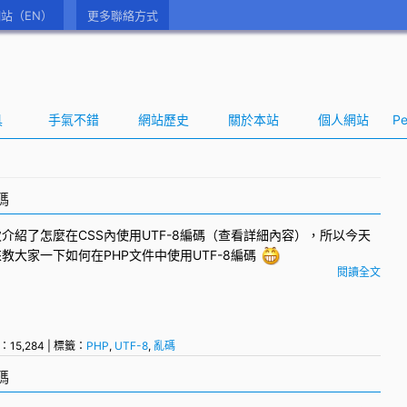
站（EN）
更多聯絡方式
具
手氣不錯
網站歷史
關於本站
個人網站
Pe
碼
介紹了怎麼在CSS內使用
UTF-8
編碼（查看詳細內容），所以今天
來教大家一下如何在
PHP
文件中使用UTF-8編碼
閱讀全文
：15,284 | 標籤：
PHP
,
UTF-8
,
亂碼
碼