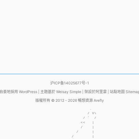
沪ICP备14025677号-1
自豪地採用
WordPress
|
主題基於
Weisay Simple
|
架設於
阿里雲
|
站點地圖 Sitema
版權所有 © 2012 - 2026
暢想資源 Arefly
                     .  

                    / V\

                  / `  /

                 <<   | 

                 /    | 

               /      | 

             /        | 
