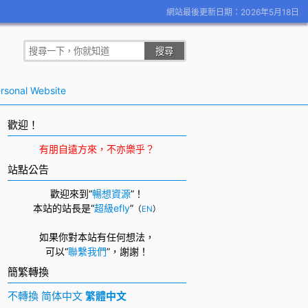
網站最後更新日期：2026年5月18日
rsonal Website
歡迎！
有朋自遠方來，不亦樂乎？
站點公告
歡迎來到“
暢想資源
”！
本站的站長是“
超級efly
”
（
EN
）
如果你對本站有任何想法，
可以
“
聯繫我們
”，
謝謝！
簡繁轉換
不轉換
简体中文
繁體中文