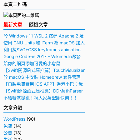
本頁二維碼
最新文章
隨機文章
於 Windows 11 WSL 2 搭建 Apache 2 及
PHP 7 開發環境
使用 GNU Units 和 iTerm 為 macOS 加入
快捷多功能計算機
利用純SVG+CSS keyframes animation
動畫實現手寫毛筆字（書法）效果
Google Code-in 2017 – Wikimedia啟發
與感想
給你的網頁添加可愛的小倉鼠
【Swift開源函式庫推薦】TouchVisualizer
– 於屏幕上顯示你所觸摸的位置
於 macOS 中安裝 Homebrew 套件管理
工具
【自製免費實用 iOS APP】香港小巴：我
要下車！
【Swift開源函式庫推薦】DDMathParser
– 通過文字表達式（算式）計算結果
不給糖就搗亂！祝大家萬聖節快樂！！
文章分類
WordPress
(90)
免費
(14)
公告
(13)
生活
(20)