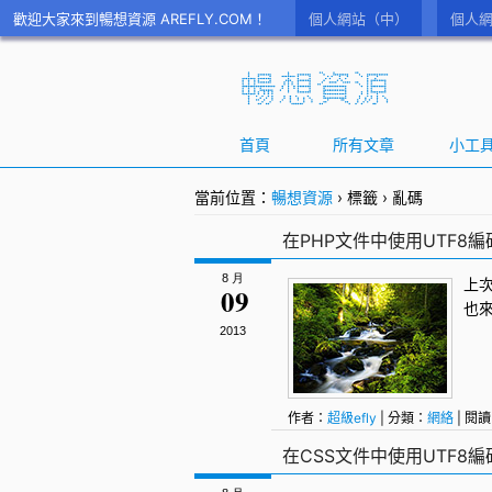
歡迎大家來到暢想資源 AREFLY.COM！
個人網站（中）
個人網
首頁
所有文章
小工
當前位置：
暢想資源
›
標籤
›
亂碼
在PHP文件中使用UTF8編
8 月
上次
09
也
2013
作者：
超級efly
| 分類：
網絡
| 閱讀
在CSS文件中使用UTF8編