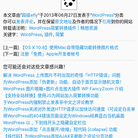
本文章由“
超级efly
”于2013年06月27日发表于“
WordPress
”分类
你可以
发表评论
，并在保留
原文地址
及作者的情况下
引用
到你的网站
转载请注明：
WordPress简繁转换插件 | 畅想资源
关键字：
WordPress
,
插件
,
简繁
[上一篇]
【OS X 10.8】使用Mac自带隐藏功能转换图片格式
[下一篇]
注册「免费」Apple开发者帐号
您可能还会对这些文章感兴趣！
解决 WordPress 上传图片不时出现的奇怪「HTTP错误」问题
为WordPress添加「伪更新」功能、自动于首页显示随机文章！
WordPress 图片暗箱+图片点击放大插件 WP FancyZoom 介绍
【支持全站转换】使用JS为网站加入简繁转换功能
于WordPress内强制禁止发表非中文之评论教学
为WordPress关闭对外发送HTTP请求以加快访问速度（可设定白名单
将WordPress的404错误页面设定为Windows经典蓝白当机画面
WordPress 以 _ 下划线开头之隐藏自定栏位
为WordPress添加「点击展开/收缩」短代码 [collapse] 功能
【纯代码】为WordPress添加AJAX无刷新之评论分页功能