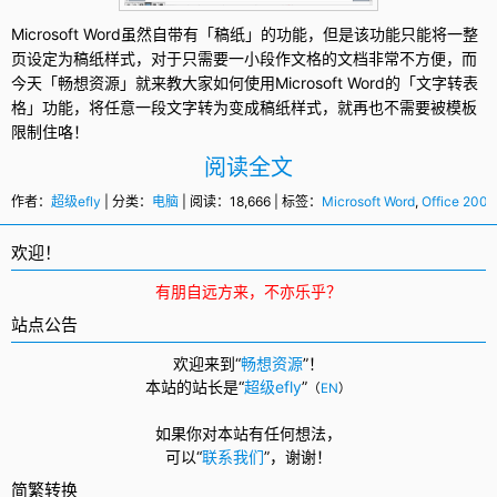
Microsoft Word
虽然自带有「稿纸」的功能，但是该功能只能将一整
页设定为稿纸样式，对于只需要一小段作文格的文档非常不方便，而
今天「畅想资源」就来教大家如何使用Microsoft
Word
的「文字转表
格」功能，将任意一段文字转为变成稿纸样式，就再也不需要被模板
限制住咯！
阅读全文
作者：
超级efly
| 分类：
电脑
| 阅读：18,666 | 标签：
Microsoft Word
,
Office 2007
欢迎！
有朋自远方来，不亦乐乎？
站点公告
欢迎来到“
畅想资源
”！
本站的站长是“
超级efly
”
（
EN
）
如果你对本站有任何想法，
可以
“
联系我们
”，
谢谢！
简繁转换