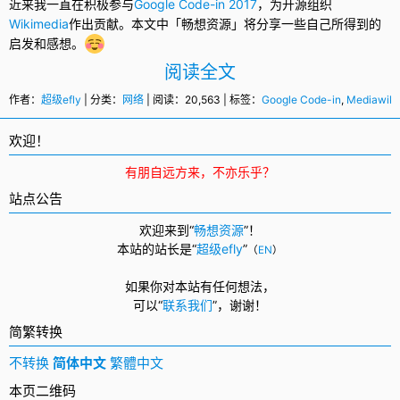
近来我一直在积极参与
Google Code-in 2017
，为
开源
组织
Wikimedia
作出贡献。本文中「畅想资源」将分享一些自己所得到的
启发和感想。
阅读全文
作者：
超级efly
| 分类：
网络
| 阅读：20,563 | 标签：
Google Code-in
,
Mediawiki
欢迎！
有朋自远方来，不亦乐乎？
站点公告
欢迎来到“
畅想资源
”！
本站的站长是“
超级efly
”
（
EN
）
如果你对本站有任何想法，
可以
“
联系我们
”，
谢谢！
简繁转换
不转换
简体中文
繁體中文
本页二维码