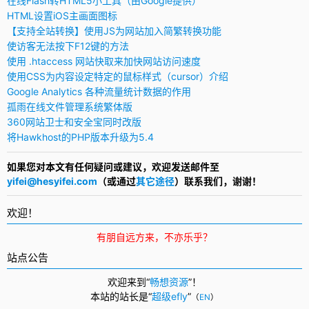
在线Flash转HTML5小工具（由Google提供）
HTML设置iOS主画面图标
【支持全站转换】使用JS为网站加入简繁转换功能
使访客无法按下F12键的方法
使用 .htaccess 网站快取来加快网站访问速度
使用CSS为内容设定特定的鼠标样式（cursor）介绍
Google Analytics 各种流量统计数据的作用
孤雨在线文件管理系统繁体版
360网站卫士和安全宝同时改版
将Hawkhost的PHP版本升级为5.4
如果您对本文有任何疑问或建议，欢迎发送邮件至
yifei@hesyifei.com
（或通过
其它途径
）联系我们，谢谢！
欢迎！
有朋自远方来，不亦乐乎？
站点公告
欢迎来到“
畅想资源
”！
本站的站长是“
超级efly
”
（
EN
）