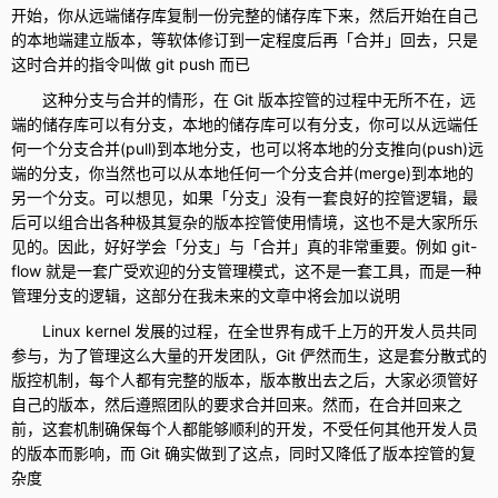
开始，你从远端储存库复制一份完整的储存库下来，然后开始在自己
的本地端建立版本，等软体修订到一定程度后再「合并」回去，只是
这时合并的指令叫做 git push 而已
这种分支与合并的情形，在 Git 版本控管的过程中无所不在，远
端的储存库可以有分支，本地的储存库可以有分支，你可以从远端任
何一个分支合并(pull)到本地分支，也可以将本地的分支推向(push)远
端的分支，你当然也可以从本地任何一个分支合并(merge)到本地的
另一个分支。可以想见，如果「分支」没有一套良好的控管逻辑，最
后可以组合出各种极其复杂的版本控管使用情境，这也不是大家所乐
见的。因此，好好学会「分支」与「合并」真的非常重要。例如 git-
flow 就是一套广受欢迎的分支管理模式，这不是一套工具，而是一种
管理分支的逻辑，这部分在我未来的文章中将会加以说明
Linux kernel 发展的过程，在全世界有成千上万的开发人员共同
参与，为了管理这么大量的开发团队，Git 俨然而生，这是套分散式的
版控机制，每个人都有完整的版本，版本散出去之后，大家必须管好
自己的版本，然后遵照团队的要求合并回来。然而，在合并回来之
前，这套机制确保每个人都能够顺利的开发，不受任何其他开发人员
的版本而影响，而 Git 确实做到了这点，同时又降低了版本控管的复
杂度