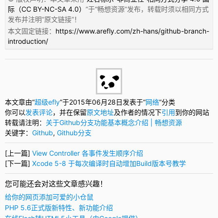
际（CC BY-NC-SA 4.0）
”于“
畅想资源
”发布，转载时须以相同方式
发布并注明“
原文链接
”！
本文固定链接：
https://www.arefly.com/zh-hans/github-branch-
introduction/
本文章由“
超级efly
”于2015年06月28日发表于“
网络
”分类
你可以
发表评论
，并在保留
原文地址
及作者的情况下
引用
到你的网站
转载请注明：
关于Github分支功能基本概念介绍 | 畅想资源
关键字：
Github
,
Github分支
[上一篇]
View Controller 各事件发生顺序介绍
[下一篇]
Xcode 5-8 于每次编译时自动增加Build版本号教学
您可能还会对这些文章感兴趣！
给你的网页添加可爱的小仓鼠
PHP 5.6正式版新特性、新功能介绍