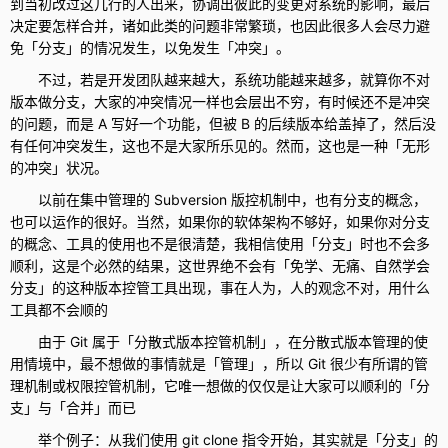
到当初改过这几行的人出来，协调出彼此的变更对系统的影响，最后
决定要怎样合并，诸如此类的问题非常繁琐，也因此很多人会尽力避
免「分支」的情况发生，以免发生「冲突」。
不过，若是开发团队越来越大，系统功能越来越多，就算你不对
版本做分支，大家的冲突情况一样也会层出不穷，有时候还不是冲突
的问题，而是 A 写好一个功能，但被 B 的后续版本给盖掉了，然后没
有任何冲突发生，这也不是大家所乐见的。然而，这也是一种「无形
的冲突」状况。
以前在集中管理的 Subversion 版控机制中，也有分支的概念，
也可以运作的很好。当然，如果你的软体架构不够好，如果你对分支
的概念、工具的使用也不是很清楚，我相信使用「分支」时也不会多
顺利，这是个必然的结果，这世界绝不会有「免学、无痛、自然学会
分支」的这种版本控管工具出现，事在人为，人的观念不对，用什么
工具都不会顺的
由于 Git 属于「分散式版本控管机制」，在分散式版本管理的使
用情境中，最不想做的事情就是「管理」，所以 Git 很少有所谓的管
理机制或权限控管机制，它唯一想做的仅仅是让大家可以顺利的「分
支」与「合并」而已
举个例子：从我们使用 git clone 指令开始，其实就是「分支」的