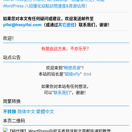
200
-o-border-radius
:
3px
;
WordPress 八招優化站點訪問速度&資源佔用！
201
border-radius
:
3px
;
202
text-shadow
:
white
0
1px
0
;
203
display
:
inline-block
;
如果您对本文有任何疑问或建议，欢迎发送邮件至
204
margin
:
0
0.1em
;
yifei@hesyifei.com
（或通过
其它途径
）联系我们，谢谢！
205
line-height
:
1.4
;
206
text-indent
:
0em
;
207
}
欢迎！
208
p img:not(.wp-smiley)
{
209
-webkit-border-radius
:
6px
;
210
-moz-border-radius
:
6px
;
有朋自远方来，不亦乐乎？
211
border-radius
:
6px
;
212
max-width
:
400px
;
站点公告
213
width
:
expression
(
this.width
 >
400
?
"400px"
:
true
)
;
214
height
:
auto
;
欢迎来到“
畅想资源
”！
215
}
本站的站长是“
超级efly
”
216
a
{
（
EN
）
217
color
:
#12addb
;
218
}
如果你对本站有任何想法，
219
</style>
220
<div style="color: #555; font-size: 12px; font-family: \'Segoe UI\'
可以
“
联系我们
”，
谢谢！
221
	<table border="0" cellspacing="0" cellpadding="0">
222
		<tbody>
简繁转换
223
			<tr valign="top" height="2">
224
				<td width="190" bgcolor="#0B9938"></td>
不转换
简体中文
繁體中文
225
				<td width="120" bgcolor="#9FCE67"></td>
226
				<td width="85" bgcolor="#EDB113"></td>
本页二维码
227
				<td width="85" bgcolor="#FFCC02"></td>
228
				<td width="130" bgcolor="#5B1301" valign="top"></td
229
			</tr>