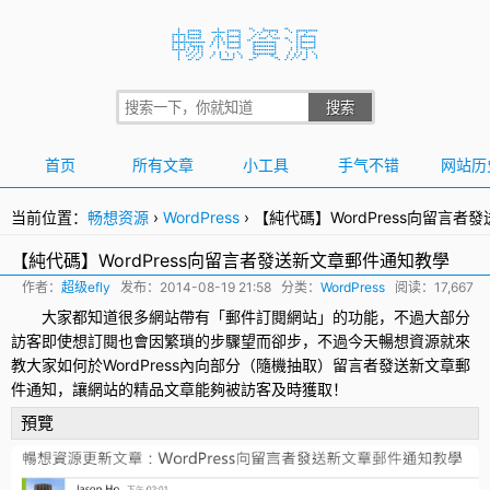
首页
所有文章
小工具
手气不错
网站历
当前位置：
畅想资源
›
WordPress
›
【純代碼】WordPress向留言
【純代碼】WordPress向留言者發送新文章郵件通知教學
作者：
超级efly
发布：
2014-08-19 21:58
分类：
WordPress
阅读：17,667
大家都知道很多網站帶有「
郵件訂閱
網站」的功能，不過大部分
訪客即使想
訂閱
也會因繁瑣的步驟望而卻步，不過今天暢想資源就來
教大家如何於
WordPress
內向部分（隨機抽取）留言者發送新文章郵
件通知，讓網站的精品文章能夠被訪客及時獲取！
預覽