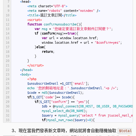
7
<
head
>
51
<style>
8
<
meta 
charset
=
"UTF-8"
>
52
blockquote
{
9
<
meta 
name
=
"robots"
content
=
"noindex"
/
>
53
padding
:
5px
10px
;
10
<
title
>
退訂文章訂閱
<
/
title
>
54
margin
:
0
5px
;
11
<script>
55
border
:
1px
solid
#ddd
;
12
function
confirmunsubscribe
(
)
{
56
/** border-left: 8px solid #ddd; **/
13
var
msg
=
"您確定要退訂新文章郵件訂閱麼？"
;
57
background-color
:
#e9e9e9
;
14
if
(
confirm
(
msg
)
==
true
)
{
58
overflow
:
auto
;
15
var
url
=
window
.
location
.
href
;
59
border-left-width
:
4px
;
16
window
.
location
.
href
=
url
+
"&confirm=yes"
;
60
font-family
:
inherit
;
17
}
else
{
61
}
18
return
;
62
blockquote.code, pre
{
19
}
63
font-family
:
"Courier New"
,
sans-serif
;
20
}
64
padding
:
5px
5px
;
21
</script>
65
margin
:
0
;
22
<
/
head
>
66
}
23
<
body
>
67
code
{
24
<?php
68
padding
:
2px
4px
;
25
$unsubscribeEmail
=
$_GET
[
'email'
]
;
69
color
:
#8A2908
;
26
echo
'您的郵箱地址是：'
.
$unsubscribeEmail
.
"<p />"
;
70
background
:
rgba
(
0,
0,
0,
0.05
)
;
27
$code
=
md5
(
$unsubscribeEmail
)
;
71
border
:
1px
solid
rgba
(
0,
0,
0,
0.1
)
;
28
if
(
$_GET
[
'code'
]
==
$code
)
{
72
-webkit-border-radius
:
3px
;
29
if
(
$_GET
[
"confirm"
]
==
"yes"
)
{
73
-moz-border-radius
:
3px
;
30
$db
=
@
mysql_connect
(
DB_HOST
,
DB_USER
,
DB_PASSWORD
)
74
border-radius
:
3px
;
31
mysql_select_db
(
DB_NAME
)
;
75
font-size
:
12px
;
32
$query
=
mysql_query
(
"select * from jiucool_mail_ex
76
font-family
:
"Courier New"
,
sans-serif
;
33
if
(
mysql_num_rows
(
$query
)
>
0
)
{
77
word-wrap
:
break-word
;
34
echo
"<script>alert('您之前已經成功退訂，請不要重復
78
word-break
:
break-all
;
35
echo
"<script>window.location.href='/' </script
3、現在當我們發表新文章時，網站就將會自動隨機抽取
$total
79
}
36
exit
(
)
;