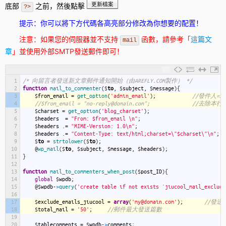
更新檔案
底部
之前，然後點擊
?>
提示：你可以將下方代碼各高亮部分修改為你想要的配置！
注意：如果您的伺服器並不支持
函數，請參考「
這篇文
mail
章
」並使用外部SMTP發送郵件即可！
1
/* 向留言者發送新文章郵件通知開始（由AREFLY.COM製作） */
2
function
mail_to_commenter
(
$
to
,
$
subject
,
$
message
)
{
3
$
from_email
=
get_option
(
'admin_email'
)
;
//發件人=
4
//$from_email = "no-
5
$
charset
=
get_option
(
'blog_charset'
)
;
6
$
headers
=
"From: $from_email \n"
;
7
$
headers
.
=
"MIME-Version: 1.0\n"
;
8
$
headers
.
=
"Content-Type: text/html;charset=\"$charset\"\n"
;
9
$
to
=
strtolower
(
$
to
)
;
10
@
wp_mail
(
$
to
,
$
subject
,
$
message
,
$
headers
)
;
11
}
12
13
function
mail_to_commenters_when_post
(
$
post_ID
)
{
14
global
$
wpdb
;
15
@
$
wpdb
-
>
query
(
'create table if not exists `jiucool_mail_exclude
16
17
$
exclude_emails_jiucool
=
array
(
'my@domain.com'
)
;
//發
18
$
total_mail
=
'50'
;
//郵件最大發送篇數
19
20
$
tablecomments
=
$
wpdb
-
>
comments
;