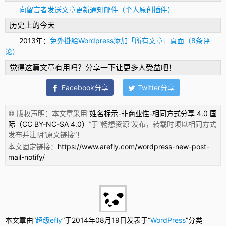
140
$
mo_time
=
strtotime
(
date
(
'Y-m-d H:i:s'
,
time
(
)
)
)
;
向留言者发送文章更新通知邮件（个人原创插件）
141
$
pub_time
=
strtotime
(
get_the_time
(
'Y-m-d H:i:s'
,
$
post_ID
)
)
;
142
$
mail_title
=
"=?UTF-8?B?"
.
base64_encode
(
get_option
(
'blogname'
)
.
历史上的今天
143
if
(
$
mo_time
-
$
pub_time
<
36
)
{
144
$
content
=
''
;
2013年：
免外掛給Wordpress添加「所有文章」頁面（8条评
145
$
count_jiucool
=
0
;
146
$
i
=
0
;
论）
147
do
{
148
if
(
!
in_array
(
$
comments
[
$
i
]
-
>
comment_author_email
,
$
excl
觉得这篇文章有用吗？分享一下让更多人受益吧！
149
$
code_jiucool
=
md5
(
$
comments
[
$
i
]
-
>
comment_author_e
150
$
excerpt_to
=
$
excerpt
;
151
mail_to_commenter
(
$
comments
[
$
i
]
-
>
comment_author_ema
Facebook分享
Twitter分享
152
$
count_jiucool
++
;
153
$
content
.
=
(
$
count_jiucool
)
.
". <a href='"
.
$
comments
154
}
© 版权声明：本文章采用“
姓名标示-非商业性-相同方式分享 4.0 国
155
$
i
++
;
际（CC BY-NC-SA 4.0）
”于“
畅想资源
”发布，转载时须以相同方式
156
}
while
(
$
i
<
count
(
$
comments
)
)
;
157
$
content
=
'
发布并注明“
原文链接
”！
158
<style>
本文固定链接：
https://www.arefly.com/wordpress-new-post-
159
blockquote
{
160
padding
:
5px
10px
;
mail-notify/
161
margin
:
0
5px
;
162
border
:
1px
solid
#ddd
;
163
/** border-left: 8px solid #ddd; **/
164
background-color
:
#e9e9e9
;
165
overflow
:
auto
;
166
border-left-width
:
4px
;
167
font-family
:
inherit
;
168
}
本文章由“
超级efly
”于2014年08月19日发表于“
WordPress
”分类
169
blockquote.code, pre
{