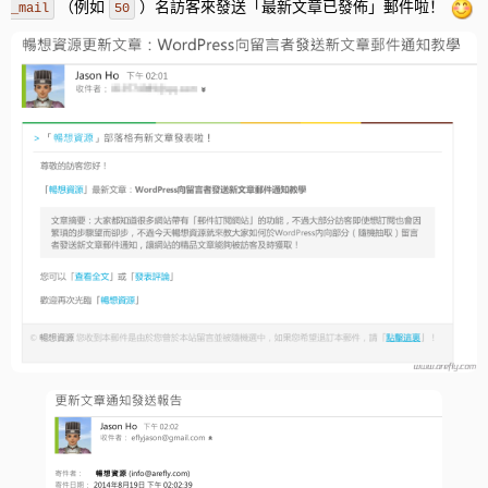
80
kbd
{
（例如
）名訪客來發送「最新文章已發佈」郵件啦！
_mail
37
50
}
else
{
81
padding
:
0.1em
0.6em
;
38
date_default_timezone_set
(
"Asia/Shanghai"
)
;
82
border
:
1px
solid
#cccccc
;
39
$pub_date
=
date
(
'Y-m-d H:i:s'
,
strtotime
(
time
(
83
font-size
:
11px
;
40
$ip
=
get_ip
(
)
;
84
font-family
:
Arial,
Helvetica,
sans-serif
;
41
$query
=
mysql_query
(
"select * from jiucool_mai
85
background-color
:
#f7f7f7
;
42
if
(
mysql_num_rows
(
$query
)
>
0
)
{
86
color
:
#333333
;
43
echo
"<script>alert(\"對不起，您同一時間內
87
-webkit-box-shadow
:
rgba
(
0,
0,
0,
0.2
)
0
1px
0,
white
0
0
0
2px
44
echo
"<script>window.location.href='/' </sc
88
-moz-box-shadow
:
rgba
(
0,
0,
0,
0.2
)
0
1px
0,
white
0
0
0
2px
in
45
exit
(
)
;
89
box-shadow
:
rgba
(
0,
0,
0,
0.2
)
0
1px
0,
white
0
0
0
2px
inset
;
46
}
else
{
90
-webkit-border-radius
:
3px
;
47
$pub_date
=
date
(
'Y-m-d H:i:s'
,
time
(
)
)
;
91
-moz-border-radius
:
3px
;
48
$query
=
mysql_query
(
"insert into `jiucool_
92
-ms-border-radius
:
3px
;
49
echo
"<script>alert('恭喜，您已成功退訂郵
93
-o-border-radius
:
3px
;
50
$table
=
$table_prefix
.
"options"
;
94
border-radius
:
3px
;
51
$query
=
mysql_query
(
"select * from $table 
95
text-shadow
:
white
0
1px
0
;
52
while
(
$row
=
mysql_fetch_array
(
$query
)
)
{
96
display
:
inline-block
;
53
$subject
=
"提醒：郵箱「"
.
$unsubscribeE
97
margin
:
0
0.1em
;
54
$message
.
=
$subject
;
98
line-height
:
1.4
;
55
toemail
(
$row
[
"option_value"
]
,
$subject
,
99
text-indent
:
0em
;
56
}
100
}
57
echo
"<script>window.location.href='/' </sc
101
p img:not(.wp-smiley)
{
58
exit
(
)
;
102
-webkit-border-radius
:
6px
;
59
}
103
-moz-border-radius
:
6px
;
60
}
104
border-radius
:
6px
;
61
}
else
{
105
max-width
:
400px
;
62
echo
"<input type='button' onclick='javascript:co
106
width
:
expression
(
this.width
 >
400
?
"400px"
:
true
)
;
63
}
107
height
:
auto
;
64
}
else
{
108
}
65
echo
"<script>alert('對不起，您無權進行本操作！'); </scr
109
a
{
66
echo
"<script>window.location.href='/' </script>"
;