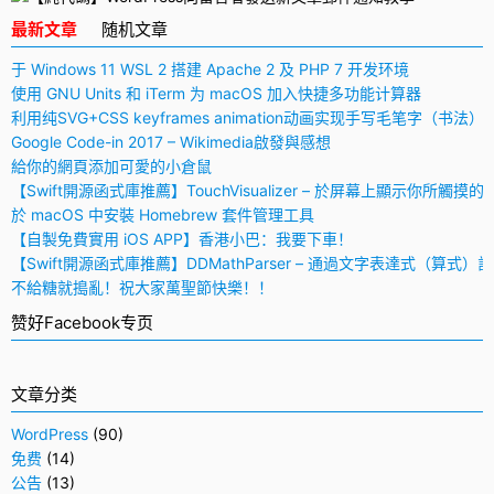
230
		</tbody>
最新文章
随机文章
231
	</table>
232
	<div style="padding:0 15px 8px">
233
		<h2 style="border-bottom: 1px solid #e9e9e9; font-size: 1
于 Windows 11 WSL 2 搭建 Apache 2 及 PHP 7 开发环境
234
		<div style="font-size:12px;color:#777;padding:0 10px;margi
使用 GNU Units 和 iTerm 为 macOS 加入快捷多功能计算器
235
			<p>「<a style="text-decoration:none; color:#12addb" hre
236
			<p>「<a style="text-decoration:none;color:#12addb" href
利用纯SVG+CSS keyframes animation动画实现手写毛笔字（书法）
237
			<p style="background-color:#f5f5f5;padding:10px 15px;m
Google Code-in 2017 – Wikimedia啟發與感想
238
		</div>
239
		<p>堅持就是勝利，繼續為「<a style="text-decoration:none; colo
給你的網頁添加可愛的小倉鼠
240
	</div>
【Swift開源函式庫推薦】TouchVisualizer – 於屏幕上顯示你所觸摸的
241
</div>
242
<div style="color:#888;padding:10px;border-top:1px solid #e9e9e9;ba
於 macOS 中安裝 Homebrew 套件管理工具
243
	<p style="margin:0;padding:0"><span style="color:#BDBDBD">&cop
【自製免費實用 iOS APP】香港小巴：我要下車！
244
</div>'
;
【Swift開源函式庫推薦】DDMathParser – 通過文字表達式（算式）
245
mail_to_commenter
(
get_option
(
"admin_email"
)
,
'更新文章通知
246
}
不給糖就搗亂！祝大家萬聖節快樂！！
247
}
248
add_action
(
'publish_post'
,
'mail_to_commenters_when_post'
,
5
,
1
)
;
赞好Facebook专页
249
/* 向留言者發送新文章郵件通知結束（由AREFLY.COM製作） */
文章分类
WordPress
(90)
免费
(14)
公告
(13)