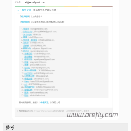
110
color
:
#12addb
;
67
}
111
}
68
function
get_ip
(
)
{
112
</style>
69
if
(
$_SERVER
[
"HTTP_X_FORWARDED_FOR"
]
==
""
)
{
113
<div style="color: #555; font-size: 12px; font-family: \'Segoe UI\'
70
$user_ip
=
$_SERVER
[
"REMOTE_ADDR"
]
;
114
	<table border="0" cellspacing="0" cellpadding="0">
71
}
else
{
115
		<tbody>
72
$user_ip
=
$_SERVER
[
"HTTP_X_FORWARDED_FOR"
]
;
116
			<tr valign="top" height="2">
73
}
117
				<td width="190" bgcolor="#0B9938"></td>
74
return
$user_ip
;
118
				<td width="120" bgcolor="#9FCE67"></td>
75
}
119
				<td width="85" bgcolor="#EDB113"></td>
76
function
toemail
(
$to
,
$subject
,
$message
)
{
120
				<td width="85" bgcolor="#FFCC02"></td>
77
$from_email
=
get_option
(
'admin_email'
)
;
//發件人=
121
				<td width="130" bgcolor="#5B1301" valign="top"></td
78
//$from_email = "no-r
122
			</tr>
79
$charset
=
"UTF-8"
;
123
		</tbody>
80
$headers
=
"From: $from_email \n"
;
124
	</table>
81
$headers
.
=
"MIME-Version: 1.0\n"
;
125
	<div style="padding:0 15px 8px">
82
$headers
.
=
"Content-Type: text/html;charset=\"$charset\"\n"
;
126
		<h2 style="border-bottom: 1px solid #e9e9e9; font-size: 1
83
$to
=
strtolower
(
$to
)
;
127
		<div style="font-size:12px;color:#777;padding:0 10px;margi
84
@
mail
(
$to
,
$subject
,
$message
,
$headers
)
or
die
(
"郵件發送失敗！
128
			<p>尊敬的訪客您好！</p>
85
}
129
			<p>「<a style="text-decoration:none;color:#12addb" href
86
?>
130
			<p style="background-color:#f5f5f5;padding:10px 15
87
<
/
body
>
131
		</div>
88
<
/
html
>
132
		<p>您可以「<a style="text-decoration:none; color:#12addb" h
133
		<p>歡迎再次光臨「<a style="text-decoration:none; color:#12ad
134
	</div>
135
</div>
136
<div style="color:#888;padding:10px;border-top:1px solid #e9e9e9;ba
137
	<p style="margin:0;padding:0"><span style="color:#BDBDBD">&cop
138
</div>'
;
參考
139
date_default_timezone_set
(
"Asia/Shanghai"
)
;