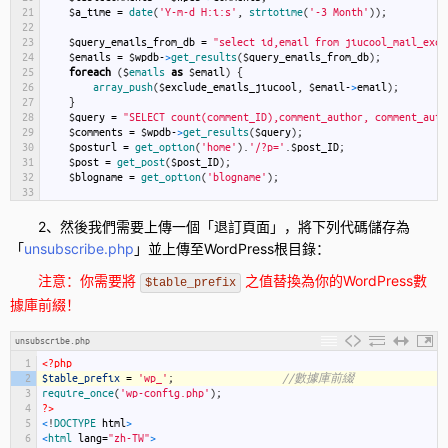
21
$
a_time
=
date
(
'Y-m-d H:i:s'
,
strtotime
(
'-3 Month'
)
)
;
22
23
$
query_emails_from_db
=
"select id,email from jiucool_mail_excl
24
$
emails
=
$
wpdb
-
>
get_results
(
$
query_emails_from_db
)
;
25
foreach
(
$
emails 
as
$
email
)
{
26
array_push
(
$
exclude_emails_jiucool
,
$
email
-
>
email
)
;
27
}
28
$
query
=
"SELECT count(comment_ID),comment_author, comment_auth
29
$
comments
=
$
wpdb
-
>
get_results
(
$
query
)
;
30
$
posturl
=
get_option
(
'home'
)
.
'/?p='
.
$
post_ID
;
31
$
post
=
get_post
(
$
post_ID
)
;
32
$
blogname
=
get_option
(
'blogname'
)
;
33
34
$
morestring
=
"<!--more-->"
;
35
$
explodemore
=
explode
(
$
morestring
,
$
post
-
>
post_content
)
;
2、然後我們需要上傳一個「退訂頁面」，將下列代碼儲存為
36
if
(
!
empty
(
$
explodemore
[
1
]
)
)
{
「
unsubscribe.php
」並上傳至WordPress根目錄：
37
$
excerpt
=
$
explodemore
[
0
]
;
38
}
else
if
(
$
post
-
>
post_excerpt
)
{
注意：你需要將
之值替換為你的WordPress數
39
$
excerpt
$table_prefix
=
$
post
-
>
post_excerpt
;
40
}
else
{
據庫前綴！
41
if
(
preg_match
(
'/<p>(.*)<\/p>/iU'
,
trim
(
strip_tags
(
$
post
-
>
pos
42
$
post_content
=
$
result
[
'1'
]
;
unsubscribe.php
43
}
else
{
44
$
post_content_r
=
explode
(
"\n"
,
trim
(
strip_tags
(
$
post
-
>
p
1
<?php
45
$
post_content
=
$
post_content_r
[
'0'
]
;
2
$table_prefix
=
'wp_'
;
//數據庫前綴
46
}
3
require_once
(
'wp-config.php'
)
;
47
$
excerpt
=
utf8Substr
(
$
post_content
,
0
,
220
)
;
4
?>
48
}
5
<
!
DOCTYPE 
html
>
49
//$excerpt = mb_strimwidth($post->post_content, 0, 30000, '....
6
<
html 
lang
=
"zh-TW"
>
50
$
excerpt
=
'