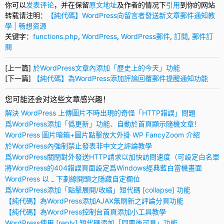
你可以
发表评论
，并在保留
原文地址
及作者的情况下
引用
到你的网站
170
font-family
:
"Courier New"
,
sans-serif
;
171
padding
:
5px
5px
;
转载请注明：
【純代碼】WordPress向留言者發送新文章郵件通知教
172
margin
:
0
;
學 | 畅想资源
173
}
174
code
{
关键字：
functions.php
,
WordPress
,
WordPress郵件
,
訂閱
,
郵件訂
175
padding
:
2px
4px
;
閱
176
color
:
#8A2908
;
177
background
:
rgba
(
0,
0,
0,
0.05
)
;
178
border
:
1px
solid
rgba
(
0,
0,
0,
0.1
)
;
[上一篇]
於WordPress文章內添加「歷史上的今天」功能
179
-webkit-border-radius
:
3px
;
[下一篇]
【純代碼】為WordPress添加評論回覆郵件提醒通知功能
180
-moz-border-radius
:
3px
;
181
border-radius
:
3px
;
182
font-size
:
12px
;
您可能还会对这些文章感兴趣！
183
font-family
:
"Courier New"
,
sans-serif
;
184
word-wrap
:
break-word
;
解決 WordPress 上傳圖片不時出現的奇怪「HTTP錯誤」問題
185
word-break
:
break-all
;
爲WordPress添加「僞更新」功能、自動於首頁顯示隨機文章！
186
}
187
kbd
{
WordPress 圖片暗箱+圖片點擊放大外掛 WP FancyZoom 介紹
188
padding
:
0.1em
0.6em
;
於WordPress內強制禁止發表非中文之評論教學
189
border
:
1px
solid
#cccccc
;
190
font-size
:
11px
;
爲WordPress關閉對外發送HTTP請求以加快訪問速度（可設定白名單
191
font-family
:
Arial,
Helvetica,
sans-serif
;
將WordPress的404錯誤頁面設定爲Windows經典藍白當機畫面
192
background-color
:
#f7f7f7
;
193
color
:
#333333
;
WordPress 以 _ 下劃線開頭之隱藏自定欄位
194
-webkit-box-shadow
:
rgba
(
0,
0,
0,
0.2
)
0
1px
0,
white
0
0
0
2px
爲WordPress添加「點擊展開/收縮」短代碼 [collapse] 功能
195
-moz-box-shadow
:
rgba
(
0,
0,
0,
0.2
)
0
1px
0,
white
0
0
0
2px
in
196
box-shadow
:
rgba
(
0,
0,
0,
0.2
)
0
1px
0,
white
0
0
0
2px
inset
;
【純代碼】為WordPress添加AJAX無刷新之評論分頁功能
197
-webkit-border-radius
:
3px
;
【純代碼】為WordPress控制台首頁添加小工具教學
198
-moz-border-radius
:
3px
;
199
-ms-border-radius
:
3px
;
WordPress使用 [reply] 短代碼添加「回覆後可見」功能