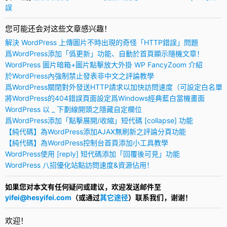
誤
您可能还会对这些文章感兴趣！
解決 WordPress 上傳圖片不時出現的奇怪「HTTP錯誤」問題
爲WordPress添加「僞更新」功能、自動於首頁顯示隨機文章！
WordPress 圖片暗箱+圖片點擊放大外掛 WP FancyZoom 介紹
於WordPress內強制禁止發表非中文之評論教學
爲WordPress關閉對外發送HTTP請求以加快訪問速度（可設定白名單
將WordPress的404錯誤頁面設定爲Windows經典藍白當機畫面
WordPress 以 _ 下劃線開頭之隱藏自定欄位
爲WordPress添加「點擊展開/收縮」短代碼 [collapse] 功能
【純代碼】為WordPress添加AJAX無刷新之評論分頁功能
【純代碼】為WordPress控制台首頁添加小工具教學
WordPress使用 [reply] 短代碼添加「回覆後可見」功能
WordPress 八招優化站點訪問速度&資源佔用！
如果您对本文有任何疑问或建议，欢迎发送邮件至
yifei@hesyifei.com
（或通过
其它途径
）联系我们，谢谢！
欢迎！