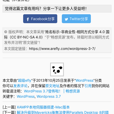
觉得这篇文章有用吗？分享一下让更多人受益吧！
Facebook分享
Twitter分享
© 版权声明：本文章采用“
姓名标示-非商业性-相同方式分享 4.0 国
际（CC BY-NC-SA 4.0）
”于“
畅想资源
”发布，转载时须以相同方式
发布并注明“
原文链接
”！
本文固定链接：
https://www.arefly.com/wordpress-3-7/
本文章由“
超级efly
”于2013年10月25日发表于“
WordPress
”分类
你可以
发表评论
，并在保留
原文地址
及作者的情况下
引用
到你的网站
转载请注明：
WordPress 3.7發佈啦！ | 畅想资源
关键字：
WordPress
,
Wordpress 3.7
[上一篇]
XAMPP本地伺服器搭建-Mac版本
[下一篇]
解決升級到Mavericks後無法使用Parallels Desktop 8的錯