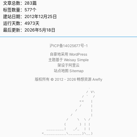
文章总数：283篇
标签数量：577个
建站日期：2012年12月25日
运行天数：4973天
最后更新：2026年5月18日
沪ICP备14025677号-1
自豪地采用
WordPress
主题基于
Weisay Simple
架设于
阿里云
站点地图 Sitemap
版权所有 © 2012 - 2026
畅想资源 Arefly
                     .  

                    / V\

                  / `  /

                 <<   | 

                 /    | 

               /      | 

             /        | 

           /    \  \ /  

          (      ) | |  

  ________|   _/_  | |  
