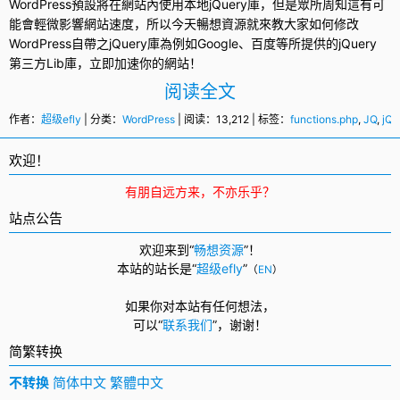
WordPress
預設將在網站內使用本地
jQuery庫
，但是眾所周知這有可
能會輕微影響網站速度，所以今天暢想資源就來教大家如何修改
WordPress自帶之
jQuery
庫為例如Google、百度等所提供的jQuery
第三方Lib庫，立即加速你的網站！
阅读全文
作者：
超级efly
| 分类：
WordPress
| 阅读：13,212 | 标签：
functions.php
,
JQ
,
jQu
欢迎！
有朋自远方来，不亦乐乎？
站点公告
欢迎来到“
畅想资源
”！
本站的站长是“
超级efly
”
（
EN
）
如果你对本站有任何想法，
可以
“
联系我们
”，
谢谢！
简繁转换
不转换
简体中文
繁體中文