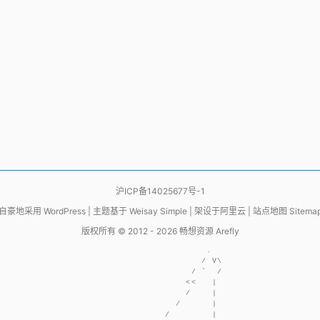
沪ICP备14025677号-1
自豪地采用
WordPress
|
主题基于
Weisay Simple
|
架设于
阿里云
|
站点地图 Sitema
版权所有 © 2012 - 2026
畅想资源 Arefly
                     .  

                    / V\

                  / `  /

                 <<   | 

                 /    | 

               /      | 

             /        | 
