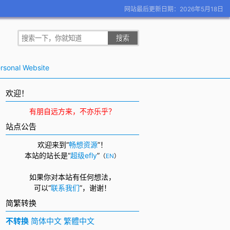
网站最后更新日期：2026年5月18日
rsonal Website
欢迎！
有朋自远方来，不亦乐乎？
站点公告
欢迎来到“
畅想资源
”！
本站的站长是“
超级efly
”
（
EN
）
如果你对本站有任何想法，
可以
“
联系我们
”，
谢谢！
简繁转换
不转换
简体中文
繁體中文