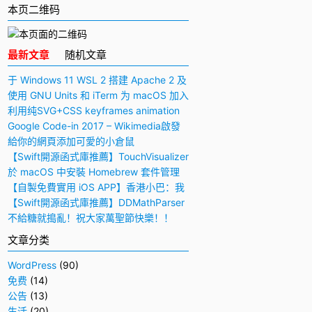
本页二维码
最新文章
随机文章
于 Windows 11 WSL 2 搭建 Apache 2 及
PHP 7 开发环境
使用 GNU Units 和 iTerm 为 macOS 加入
快捷多功能计算器
利用纯SVG+CSS keyframes animation
动画实现手写毛笔字（书法）效果
Google Code-in 2017 – Wikimedia啟發
與感想
給你的網頁添加可愛的小倉鼠
【Swift開源函式庫推薦】TouchVisualizer
– 於屏幕上顯示你所觸摸的位置
於 macOS 中安裝 Homebrew 套件管理
工具
【自製免費實用 iOS APP】香港小巴：我
要下車！
【Swift開源函式庫推薦】DDMathParser
– 通過文字表達式（算式）計算結果
不給糖就搗亂！祝大家萬聖節快樂！！
文章分类
WordPress
(90)
免费
(14)
公告
(13)
生活
(20)