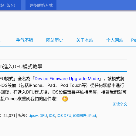
站（EN）
更多联络方式
具
手气不错
网站历史
关于本站
个人网站
Pe
Touch進入DFU模式教學
FU
模式」全名為「
Device Firmware Upgrade Mode
」，該模式將
iOS設備（包括
iPhone
、
iPad
、
iPod Touch
等）從任何狀態中進行
件回復，在進入DFU模式後，iOS設備螢幕將維持黑屏，接著我們就可
接iTunes來重刷我們的固件啦！
阅读全文
：24,071 | 标签：
.ipsw
,
DFU
,
IOS
,
iOS DFU
,
iOS固件
,
iPad
,