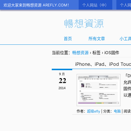
欢迎大家来到畅想资源 AREFLY.COM！
个人网站（中）
个人网
首页
所有文章
小工
当前位置：
畅想资源
›
标签
›
iOS固件
iPhone、iPad、iPod 
9 月
「
D
22
允許
固
2014
以連
作者：
超级efly
| 分类：
电脑
| 阅读
iPhone
,
iPod Touch