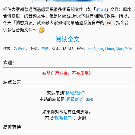
相信大家都曾遇到過想要把很多個
音頻文件
（如「
.mp3
」文件）順序
合併爲單一的音頻文件，但是
Mac
或
Linux
下鮮有相應的軟件。所以，
今天「暢想資源」就來教大家如何簡單通過系統自帶的
指令
合
cat
併多個音頻文件～
阅读全文
作者：
超级efly
| 分类：
电脑
| 阅读：13,148 | 标签：
.mp3
,
cat
,
Linux
,
Mac
,
指令
,
欢迎！
有朋自远方来，不亦乐乎？
站点公告
欢迎来到“
畅想资源
”！
本站的站长是“
超级efly
”
（
EN
）
如果你对本站有任何想法，
可以
“
联系我们
”，
谢谢！
简繁转换