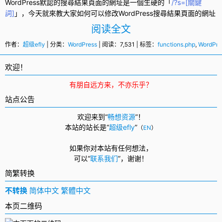
WordPress
默認的
搜尋結果
頁面的網址是一個生硬的「
/?s=[關鍵
詞]
」，今天就來教大家如何可以修改
WordPress搜尋
結果頁面的網址
阅读全文
作者：
超级efly
| 分类：
WordPress
| 阅读：7,531 | 标签：
functions.php
,
WordPre
欢迎！
有朋自远方来，不亦乐乎？
站点公告
欢迎来到“
畅想资源
”！
本站的站长是“
超级efly
”
（
EN
）
如果你对本站有任何想法，
可以
“
联系我们
”，
谢谢！
简繁转换
不转换
简体中文
繁體中文
本页二维码