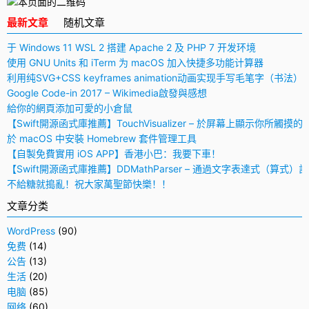
最新文章
随机文章
于 Windows 11 WSL 2 搭建 Apache 2 及 PHP 7 开发环境
使用 GNU Units 和 iTerm 为 macOS 加入快捷多功能计算器
利用纯SVG+CSS keyframes animation动画实现手写毛笔字（书法）
Google Code-in 2017 – Wikimedia啟發與感想
給你的網頁添加可愛的小倉鼠
【Swift開源函式庫推薦】TouchVisualizer – 於屏幕上顯示你所觸摸的
於 macOS 中安裝 Homebrew 套件管理工具
【自製免費實用 iOS APP】香港小巴：我要下車！
【Swift開源函式庫推薦】DDMathParser – 通過文字表達式（算式）
不給糖就搗亂！祝大家萬聖節快樂！！
文章分类
WordPress
(90)
免费
(14)
公告
(13)
生活
(20)
电脑
(85)
网络
(60)