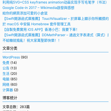
利用纯SVG+CSS keyframes animation动画实现手写毛笔字（书法）
Google Code-in 2017 – Wikimedia啟發與感想
給你的網頁添加可愛的小倉鼠
【Swift開源函式庫推薦】TouchVisualizer – 於屏幕上顯示你所觸摸的
於 macOS 中安裝 Homebrew 套件管理工具
【自製免費實用 iOS APP】香港小巴：我要下車！
【Swift開源函式庫推薦】DDMathParser – 通過文字表達式（算式）
不給糖就搗亂！祝大家萬聖節快樂！！
文章分类
WordPress
(90)
免费
(14)
公告
(13)
生活
(20)
电脑
(85)
网络
(60)
计算器
(2)
博客统计
文章总数：283篇