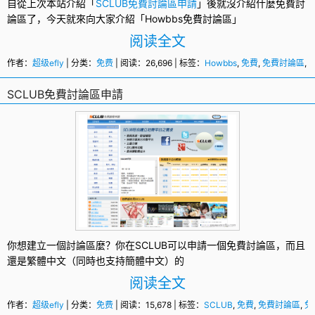
自從上次本站介紹「
SCLUB免費討論區申請
」後就沒介紹什麼
免費討
論區
了，今天就來向大家介紹「
Howbbs
免費討論區
」
阅读全文
作者：
超级efly
| 分类：
免费
| 阅读：26,696 | 标签：
Howbbs
,
免費
,
免費討論區
,
SCLUB免費討論區申請
你想建立一個討論區麼？你在
SCLUB
可以申請一個
免費討論區
，而且
還是繁體中文（同時也支持簡體中文）的
阅读全文
作者：
超级efly
| 分类：
免费
| 阅读：15,678 | 标签：
SCLUB
,
免費
,
免費討論區
,
免