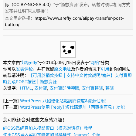
际（CC BY-NC-SA 4.0）
”于“
畅想资源
”发布，转载时须以相同方式
发布并注明“
原文链接
”！
本文固定链接：
https://www.arefly.com/alipay-transfer-post-
button/
本文章由“
超级efly
”于2014年09月15日发表于“
网络
”分类
你可以
发表评论
，并在保留
原文地址
及作者的情况下
引用
到你的网站
转载请注明：
【可用於捐款按鈕 | 支持中文付款說明/備註】支付寶即
時到賬POST按鈕 | 畅想资源
关键字：
HTML
,
支付寶
,
支付寶即時轉賬
,
支付寶轉賬
,
轉賬
[上一篇]
WordPress 八招優化站點訪問速度&資源佔用！
[下一篇]
WordPress使用 [reply] 短代碼添加「回覆後可見」功能
您可能还会对这些文章感兴趣！
純CSS爲網頁加入模態窗口（模态对话框）教學
使用CSS爲內容設定特定的鼠標樣式（cursor）介紹