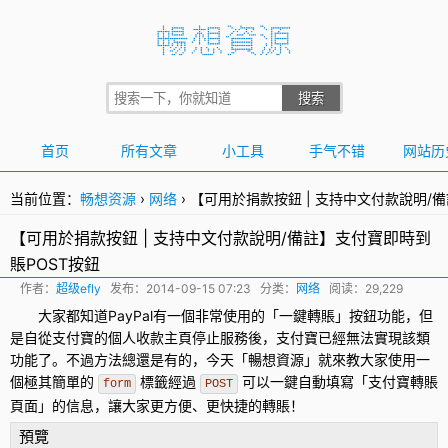
首页
所有文章
小工具
手气不错
网站历
当前位置：
畅想资源
›
网络
›
【可用於捐款按鈕 | 支持中文付款說明/
【可用於捐款按鈕 | 支持中文付款說明/備註】支付寶即時到
賬POST按鈕
作者：
超级efly
发布：
2014-09-15 07:23
分类：
网络
阅读：29,229
大家都知道PayPal有一個非常使用的「一鍵
轉賬
」按鈕功能，但
是自從
支付寶
的個人收款主頁停止服務後，支付寶已經無法實現該類
功能了。不過方法總還是有的，今天「暢想資源」就來教大家使用一
個極其簡單的
標籤經過
可以一鍵自動填寫「
支付寶轉賬
form
POST
頁面」的信息，讓大家更方便、更快捷的轉賬！
預覽