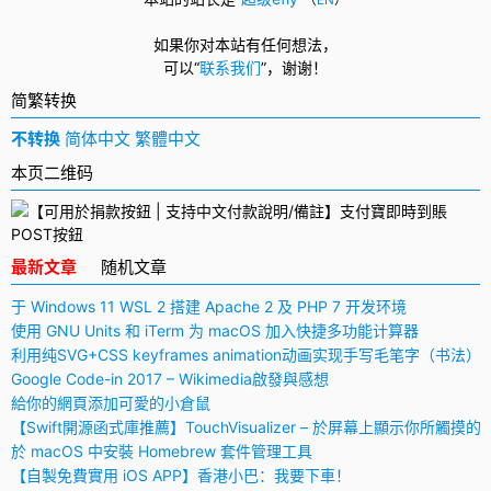
（
EN
）
如果你对本站有任何想法，
可以
“
联系我们
”，
谢谢！
简繁转换
不转换
简体中文
繁體中文
本页二维码
最新文章
随机文章
于 Windows 11 WSL 2 搭建 Apache 2 及 PHP 7 开发环境
使用 GNU Units 和 iTerm 为 macOS 加入快捷多功能计算器
利用纯SVG+CSS keyframes animation动画实现手写毛笔字（书法）
Google Code-in 2017 – Wikimedia啟發與感想
給你的網頁添加可愛的小倉鼠
【Swift開源函式庫推薦】TouchVisualizer – 於屏幕上顯示你所觸摸的
於 macOS 中安裝 Homebrew 套件管理工具
【自製免費實用 iOS APP】香港小巴：我要下車！