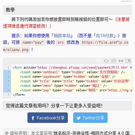
教學
將下列代碼添加至你想放置即時到賬按鈕的位置即可～
（注意將
逐項信息進行適當修改！）
提示：如果你想使用「
捐款本站
」（而不是「
向TA付款
」）按
鈕，可將
後的
修改為
name="pay"
src
https://file.arefly.co
！
m/alipay.png
1
<
form 
action
=
"https://shenghuo.alipay.com/send/payment/fill.htm"
me
2
<
input 
name
=
"optEmail"
type
=
"hidden"
value
=
"支付寶郵箱"
/
>
3
<
input 
name
=
"payAmount"
type
=
"hidden"
value
=
"金額"
/
>
4
<
input 
id
=
"title"
name
=
"title"
type
=
"hidden"
value
=
"付款說明"
/
5
<
input 
name
=
"memo"
type
=
"hidden"
value
=
"備註"
/
>
6
<
input 
name
=
"pay"
type
=
"image"
value
=
"轉賬"
src
=
"https://img.al
7
<
/
form
>
觉得这篇文章有用吗？分享一下让更多人受益吧！
Facebook分享
Twitter分享
© 版权声明：本文章采用“
姓名标示-非商业性-相同方式分享 4.0 国