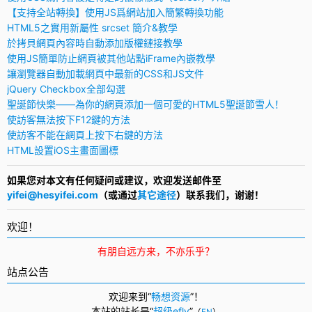
【支持全站轉換】使用JS爲網站加入簡繁轉換功能
HTML5之實用新屬性 srcset 簡介&教學
於拷貝網頁內容時自動添加版權鏈接教學
使用JS簡單防止網頁被其他站點iFrame內嵌教學
讓瀏覽器自動加載網頁中最新的CSS和JS文件
jQuery Checkbox全部勾選
聖誕節快樂——為你的網頁添加一個可愛的HTML5聖誕節雪人！
使訪客無法按下F12鍵的方法
使訪客不能在網頁上按下右鍵的方法
HTML設置iOS主畫面圖標
如果您对本文有任何疑问或建议，欢迎发送邮件至
yifei@hesyifei.com
（或通过
其它途径
）联系我们，谢谢！
欢迎！
有朋自远方来，不亦乐乎？
站点公告
欢迎来到“
畅想资源
”！
本站的站长是“
超级efly
”