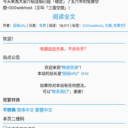
今天來為大家介紹這個已經「穩定」了五六年的
免費空
間
-
000webhost
（又叫「三蛋空間」）
阅读全文
作者：
超级efly
| 分类：
免费
| 阅读：18,011 | 标签：
000webhost
,
主機
,
免費空間
欢迎！
有朋自远方来，不亦乐乎？
站点公告
欢迎来到“
畅想资源
”！
本站的站长是“
超级efly
”
（
EN
）
如果你对本站有任何想法，
可以
“
联系我们
”，
谢谢！
简繁转换
不转换
简体中文
繁體中文
本页二维码