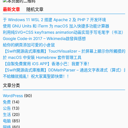
最新文章
随机文章
于 Windows 11 WSL 2 搭建 Apache 2 及 PHP 7 开发环境
使用 GNU Units 和 iTerm 为 macOS 加入快捷多功能计算器
利用纯SVG+CSS keyframes animation动画实现手写毛笔字（书法）
Google Code-in 2017 – Wikimedia啟發與感想
給你的網頁添加可愛的小倉鼠
【Swift開源函式庫推薦】TouchVisualizer – 於屏幕上顯示你所觸摸的
於 macOS 中安裝 Homebrew 套件管理工具
【自製免費實用 iOS APP】香港小巴：我要下車！
【Swift開源函式庫推薦】DDMathParser – 通過文字表達式（算式）
不給糖就搗亂！祝大家萬聖節快樂！！
文章分类
WordPress
(90)
免费
(14)
公告
(13)
生活
(20)
电脑
(85)
网络
(60)