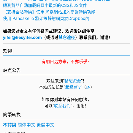
讓瀏覽器自動加載網頁中最新的CSS和JS文件
【支持全站轉換】使用JS爲網站加入簡繁轉換功能
使用 Pancake.io 將架設靜態網頁於Dropbox內
如果您对本文有任何疑问或建议，欢迎发送邮件至
yifei@hesyifei.com
（或通过
其它途径
）联系我们，谢谢！
欢迎！
有朋自远方来，不亦乐乎？
站点公告
欢迎来到“
畅想资源
”！
本站的站长是“
超级efly
”
（
EN
）
如果你对本站有任何想法，
可以
“
联系我们
”，
谢谢！
简繁转换
不转换
简体中文
繁體中文