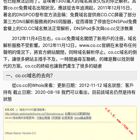
也已經無法訪問了。意味著1300萬人的域名將永久性的停止解析。其
實co.cc免費域名出現狀況，應該從去年追溯起，2011年12月15日，
著名的DNSPOD發布官方消息稱：免費域名提供商CO.CC屏蔽了部分
第三方DNS解析服務商的NS伺服器，從而導致了停放在DNSPod免費
套餐上的CO.CC域名無法正常解析，DNSPod多次與co.cc交涉無果
2012年11月4日左右，co.cc免費域名關閉了新用戶的注冊，域名
解析服務不受影響。2012年11月12日，www.co.cc官網在未發布任何
聲明的情況下，將官方網站關閉，同時域名解析停止。co.cc域名的倒
下，讓很多網站主措手不及，一時間遍尋互聯網，的確是難以找到替
代的方案。co.cc的終結也讓我們產生了很多的疑慮
一、co.cc域名的去向？
從co.cc的Whois來看：更新日期：2012-11-12 域名狀態：客戶
持有 截止日期：2020-08-18 我們可以看出，目前該域名仍然是持有
狀態