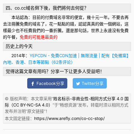
四、co.cc域名倒下後，我們將何去何從？
本站認為：目前的付費域名非常的便宜，幾十元一年。不要去再
去注冊騰免費的域名了，花一點點的錢，認認真真的做一個網站，這
樣最少也不枉費我們的一番折騰。還是那句話，世界上永遠沒有免費
的午餐，
免費的可能是最貴的
历史上的今天
2014年：
YEPCDN - 免費CDN加速 | 無限流量 | 配有【免備案】
內地、香港、日本等節點（62条评论）
觉得这篇文章有用吗？分享一下让更多人受益吧！
Facebook分享
Twitter分享
© 版权声明：本文章采用“
姓名标示-非商业性-相同方式分享 4.0 国
际（CC BY-NC-SA 4.0）
”于“
畅想资源
”发布，转载时须以相同方式
发布并注明“
原文链接
”！
本文固定链接：
https://www.arefly.com/co-cc-stop/