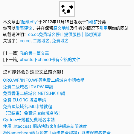
本文章由“
超级efly
”于2012年11月15日发表于“
网络
”分类
你可以
发表评论
，并在保留
原文地址
及作者的情况下
引用
到你的网站
转载请注明：
co.cc免費域名停止提供服務 | 畅想资源
关键字：
co.cc
,
二級域名
,
免費域名
[上一篇]
我的第一篇文章
[下一篇]
ubuntu下chmod帶有空格的文件
您可能还会对这些文章感兴趣！
ORG.WF/INFO.WF等免費二級域名申請教學
免費二級域名 IDV.PW 申請
免費香港二級域名 NETS.HK 申請
免費 EU.ORG 域名申請
免費頂級域名.ML申請教程
【已結束】免費送.asia域名咯！
Cydots十幾種免費域名申請
使用 .htaccess 網站快取來加快網站訪問速度
為Namecheap帳戶設定「兩步安全認證」以確保域名安全