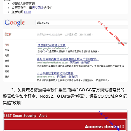
2、免費域名慘遭殺毒軟件集體“報毒” CO.CC官方網站被常見的
殺毒軟件如小紅傘、Nod32、G Data等“報毒”，導致CO.CC域名名氣
集體“敗壞”