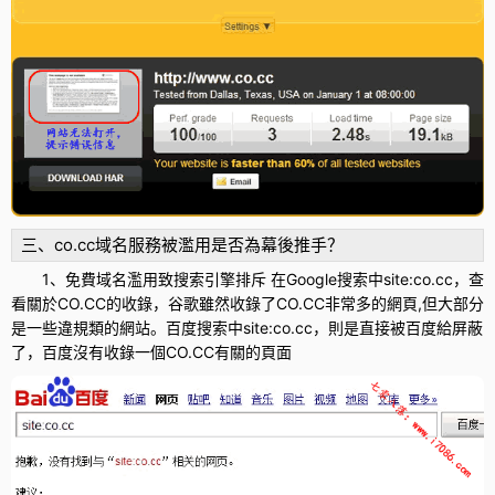
三、co.cc域名服務被濫用是否為幕後推手？
1、免費域名濫用致搜索引擎排斥 在Google搜索中site:co.cc，查
看關於CO.CC的收錄，谷歌雖然收錄了CO.CC非常多的網頁,但大部分
是一些違規類的網站。百度搜索中site:co.cc，則是直接被百度給屏蔽
了，百度沒有收錄一個CO.CC有關的頁面