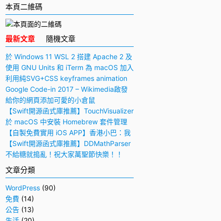
本頁二維碼
最新文章
隨機文章
於 Windows 11 WSL 2 搭建 Apache 2 及
PHP 7 開發環境
使用 GNU Units 和 iTerm 為 macOS 加入
快捷多功能計算機
利用純SVG+CSS keyframes animation
動畫實現手寫毛筆字（書法）效果
Google Code-in 2017 – Wikimedia啟發
與感想
給你的網頁添加可愛的小倉鼠
【Swift開源函式庫推薦】TouchVisualizer
– 於屏幕上顯示你所觸摸的位置
於 macOS 中安裝 Homebrew 套件管理
工具
【自製免費實用 iOS APP】香港小巴：我
要下車！
【Swift開源函式庫推薦】DDMathParser
– 通過文字表達式（算式）計算結果
不給糖就搗亂！祝大家萬聖節快樂！！
文章分類
WordPress
(90)
免費
(14)
公告
(13)
生活
(20)