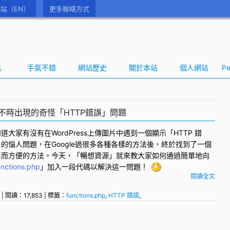
站（EN）
更多聯絡方式
具
手氣不錯
網站歷史
關於本站
個人網站
Pe
傳圖片不時出現的奇怪「HTTP錯誤」問題
知道大家有沒有在
WordPress
上傳圖片中遇到一個顯示「
HTTP 錯
」的惱人問題，在Google過很多各種各樣的方法後，終於找到了一個
單而方便的方法。今天，「暢想資源」就來教大家如何通過簡單地向
unctions.php
」加入一段代碼以解決這一問題！
閱讀全文
| 閱讀：17,853 | 標籤：
functions.php
,
HTTP 錯誤
,