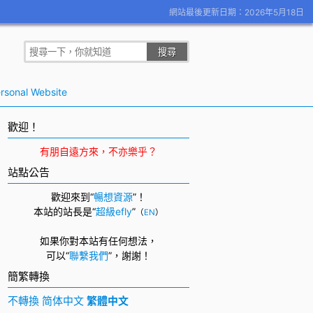
網站最後更新日期：2026年5月18日
rsonal Website
歡迎！
有朋自遠方來，不亦樂乎？
站點公告
歡迎來到“
暢想資源
”！
本站的站長是“
超級efly
”
（
EN
）
如果你對本站有任何想法，
可以
“
聯繫我們
”，
謝謝！
簡繁轉換
不轉換
简体中文
繁體中文