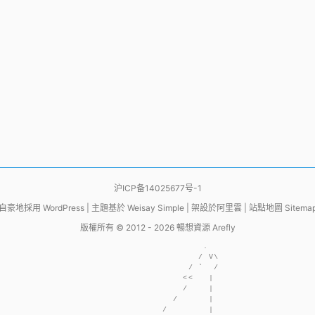
沪ICP备14025677号-1
自豪地採用
WordPress
|
主題基於
Weisay Simple
|
架設於
阿里雲
|
站點地圖 Sitema
版權所有 © 2012 - 2026
暢想資源 Arefly
                     .  

                    / V\

                  / `  /

                 <<   | 

                 /    | 

               /      | 

             /        | 
