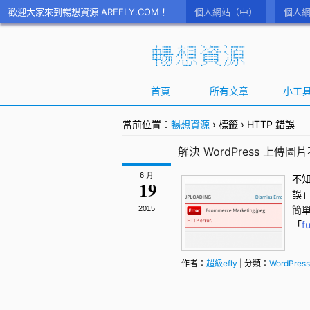
歡迎大家來到暢想資源 AREFLY.COM！
個人網站（中）
個人網
首頁
所有文章
小工
當前位置：
暢想資源
›
標籤
›
HTTP 錯誤
解決 WordPress 上
6 月
不
19
誤
簡
2015
「
f
作者：
超級efly
| 分類：
WordPress
WordPress
,
WordPress圖片