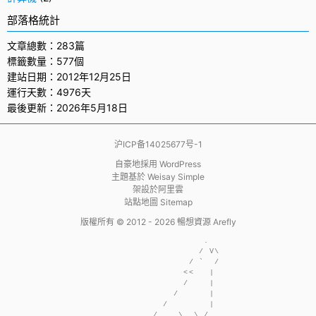
部落格統計
文章總數：283篇
標籤數量：577個
建站日期：2012年12月25日
運行天數：4976天
最後更新：2026年5月18日
沪ICP备14025677号-1
自豪地採用
WordPress
主題基於
Weisay Simple
架設於
阿里雲
站點地圖 Sitemap
版權所有 © 2012 - 2026
暢想資源 Arefly
                     .  

                    / V\

                  / `  /

                 <<   | 

                 /    | 

               /      | 

             /        | 

           /    \  \ /  
