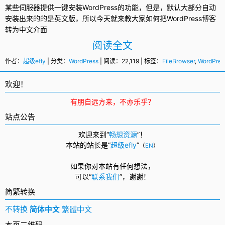
某些伺服器提供一键安装
WordPress
的功能，但是，默认大部分自动
安装出来的的是英文版，所以今天就来教大家如何把WordPress博客
转为
中文
介面
阅读全文
作者：
超级efly
| 分类：
WordPress
| 阅读：22,119 | 标签：
FileBrowser
,
WordPres
欢迎！
有朋自远方来，不亦乐乎？
站点公告
欢迎来到“
畅想资源
”！
本站的站长是“
超级efly
”
（
EN
）
如果你对本站有任何想法，
可以
“
联系我们
”，
谢谢！
简繁转换
不转换
简体中文
繁體中文
本页二维码