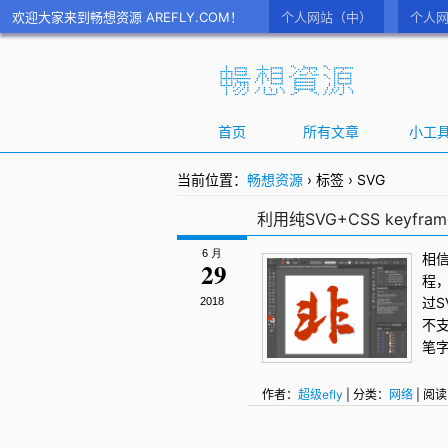
欢迎大家来到畅想资源 AREFLY.COM！
个人网站（中）
个人网
首页
所有文章
小工
当前位置：
畅想资源
›
标签
›
SVG
利用纯SVG+CSS keyfr
6 月
相信
29
程，
过
S
2018
不支
笔
作者：
超级efly
| 分类：
网络
| 阅读