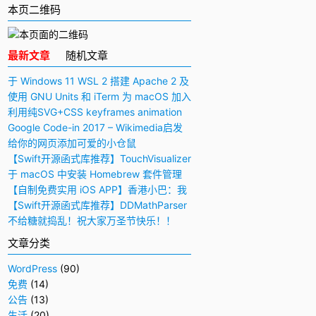
本页二维码
最新文章
随机文章
于 Windows 11 WSL 2 搭建 Apache 2 及
PHP 7 开发环境
使用 GNU Units 和 iTerm 为 macOS 加入
快捷多功能计算器
利用纯SVG+CSS keyframes animation
动画实现手写毛笔字（书法）效果
Google Code-in 2017 – Wikimedia启发
与感想
给你的网页添加可爱的小仓鼠
【Swift开源函式库推荐】TouchVisualizer
– 于屏幕上显示你所触摸的位置
于 macOS 中安装 Homebrew 套件管理
工具
【自制免费实用 iOS APP】香港小巴：我
要下车！
【Swift开源函式库推荐】DDMathParser
– 通过文字表达式（算式）计算结果
不给糖就捣乱！祝大家万圣节快乐！！
文章分类
WordPress
(90)
免费
(14)
公告
(13)
生活
(20)