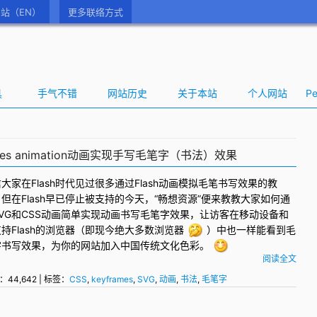
站（EN）
更多联络方式
具
手气不错
网站历史
关于本站
个人网站
Pe
ames animation动画实现手写毛笔字（书法）效果
大家在Flash时代见过很多通过Flash动画模拟毛笔书写效果的教
但在Flash早已停止被支持的今天，“畅想资源”便来教教大家如何通
VG
和
CSS
动画简单实现动画书写毛笔字效果，让访客在移动设备和
持Flash的浏览器（即现今绝大多数浏览器
）中也一样能看到毛
字书写效果，为你的网站加入中国传统文化色彩。
阅读全文
：44,642 | 标签：
CSS
,
keyframes
,
SVG
,
动画
,
书法
,
毛笔字