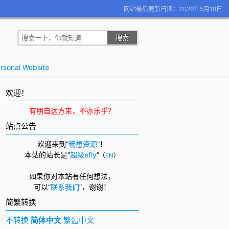
网站最后更新日期：2026年5月18日
rsonal Website
欢迎！
有朋自远方来，不亦乐乎？
站点公告
欢迎来到“
畅想资源
”！
本站的站长是“
超级efly
”
（
EN
）
如果你对本站有任何想法，
可以
“
联系我们
”，
谢谢！
简繁转换
不转换
简体中文
繁體中文