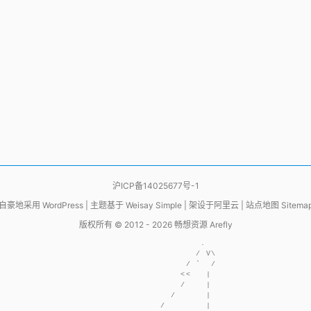
沪ICP备14025677号-1
自豪地采用
WordPress
|
主题基于
Weisay Simple
|
架设于
阿里云
|
站点地图 Sitema
版权所有 © 2012 - 2026
畅想资源 Arefly
                     .  

                    / V\

                  / `  /

                 <<   | 

                 /    | 

               /      | 

             /        | 
