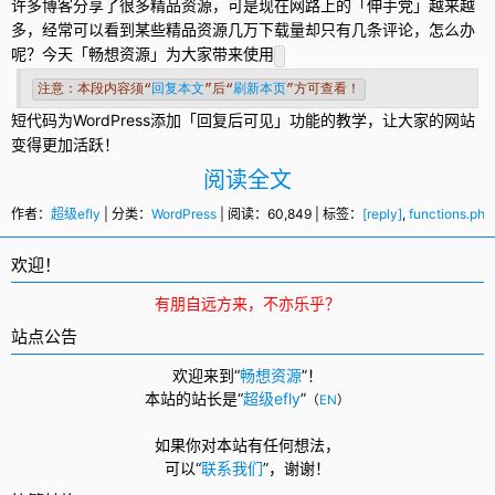
许多博客分享了很多精品资源，可是现在网路上的「伸手党」越来越
多，经常可以看到某些精品资源几万下载量却只有几条评论，怎么办
呢？今天「畅想资源」为大家带来使用
注意：本段内容须“
回复本文
”后“
刷新本页
”方可查看！
短代码为
WordPress
添加「
回复
后可见」功能的教学，让大家的网站
变得更加活跃！
阅读全文
作者：
超级efly
| 分类：
WordPress
| 阅读：60,849 | 标签：
[reply]
,
functions.php
欢迎！
有朋自远方来，不亦乐乎？
站点公告
欢迎来到“
畅想资源
”！
本站的站长是“
超级efly
”
（
EN
）
如果你对本站有任何想法，
可以
“
联系我们
”，
谢谢！