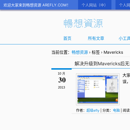
欢迎大家来到畅想资源 AREFLY.COM！
个人网站（中）
个人网
首页
所有文章
小工
当前位置：
畅想资源
›
标签
›
Mavericks
解决升级到Mavericks后无法使
10 月
大
30
误
2013
作者：
超级efly
| 分类：
电脑
| 阅读