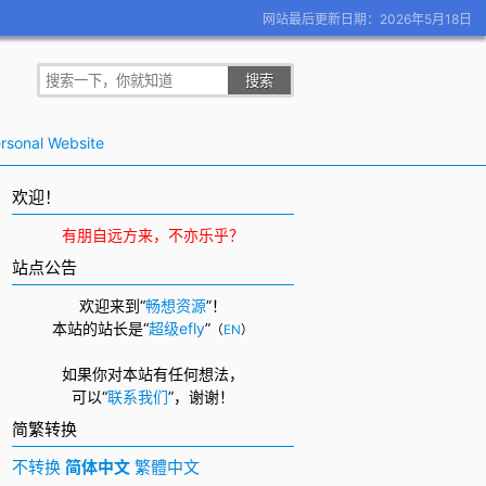
网站最后更新日期：2026年5月18日
rsonal Website
欢迎！
有朋自远方来，不亦乐乎？
站点公告
欢迎来到“
畅想资源
”！
本站的站长是“
超级efly
”
（
EN
）
如果你对本站有任何想法，
可以
“
联系我们
”，
谢谢！
简繁转换
不转换
简体中文
繁體中文