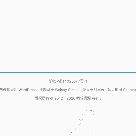
沪ICP备14025677号-1
自豪地采用
WordPress
|
主题基于
Weisay Simple
|
架设于
阿里云
|
站点地图 Sitema
版权所有 © 2012 - 2026
畅想资源 Arefly
                     .  

                    / V\

                  / `  /

                 <<   | 

                 /    | 

               /      | 

             /        | 
