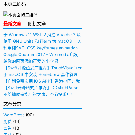
本页二维码
最新文章
随机文章
于 Windows 11 WSL 2 搭建 Apache 2 及
PHP 7 开发环境
使用 GNU Units 和 iTerm 为 macOS 加入
快捷多功能计算器
利用纯SVG+CSS keyframes animation
动画实现手写毛笔字（书法）效果
Google Code-in 2017 – Wikimedia启发
与感想
给你的网页添加可爱的小仓鼠
【Swift开源函式库推荐】TouchVisualizer
– 于屏幕上显示你所触摸的位置
于 macOS 中安装 Homebrew 套件管理
工具
【自制免费实用 iOS APP】香港小巴：我
要下车！
【Swift开源函式库推荐】DDMathParser
– 通过文字表达式（算式）计算结果
不给糖就捣乱！祝大家万圣节快乐！！
文章分类
WordPress
(90)
免费
(14)
公告
(13)
生活
(20)