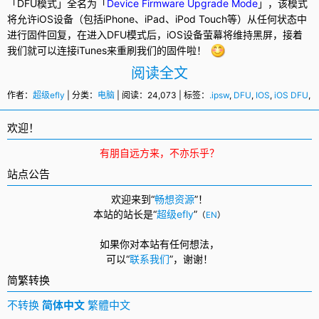
「
DFU
模式」全名为「
Device Firmware Upgrade Mode
」，该模式
将允许iOS设备（包括
iPhone
、
iPad
、
iPod Touch
等）从任何状态中
进行固件回复，在进入DFU模式后，iOS设备萤幕将维持黑屏，接着
我们就可以连接iTunes来重刷我们的固件啦！
阅读全文
作者：
超级efly
| 分类：
电脑
| 阅读：24,073 | 标签：
.ipsw
,
DFU
,
IOS
,
iOS DFU
,
i
欢迎！
有朋自远方来，不亦乐乎？
站点公告
欢迎来到“
畅想资源
”！
本站的站长是“
超级efly
”
（
EN
）
如果你对本站有任何想法，
可以
“
联系我们
”，
谢谢！
简繁转换
不转换
简体中文
繁體中文