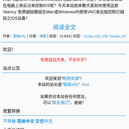
在电脑上来反过来控制iOS呢？今天本站就来教大家如何使用这款
Veency 免费越狱模组在
Mac
或
Windows
内使用
VNC
来
远程控制
已越
狱之iOS设备！
阅读全文
作者：
超级efly
| 分类：
电脑
| 阅读：51,939 | 标签：
Cydia
,
IOS
,
iOS Tweek
,
iO
欢迎！
有朋自远方来，不亦乐乎？
站点公告
欢迎来到“
畅想资源
”！
本站的站长是“
超级efly
”
（
EN
）
如果你对本站有任何想法，
可以
“
联系我们
”，
谢谢！
简繁转换
不转换
简体中文
繁體中文