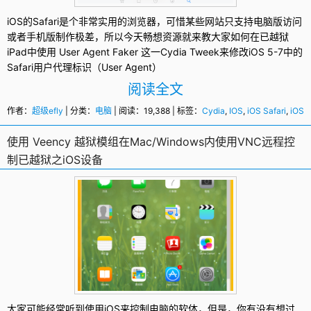
iOS的
Safari
是个非常实用的浏览器，可惜某些网站只支持电脑版访问
或者手机版制作极差，所以今天畅想资源就来教大家如何在已越狱
iPad中使用
User Agent Faker
这一
Cydia
Tweek来修改iOS 5-7中的
Safari用户代理标识（User Agent）
阅读全文
作者：
超级efly
| 分类：
电脑
| 阅读：19,388 | 标签：
Cydia
,
IOS
,
iOS Safari
,
iOS 
使用 Veency 越狱模组在Mac/Windows内使用VNC远程控
制已越狱之iOS设备
大家可能经常听到使用iOS来控制电脑的软体，但是，你有没有想过