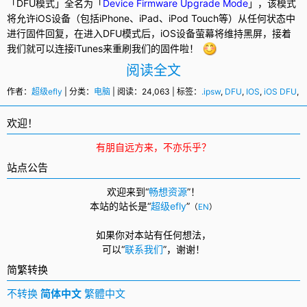
「
DFU
模式」全名为「
Device Firmware Upgrade Mode
」，该模式
将允许iOS设备（包括
iPhone
、
iPad
、
iPod Touch
等）从任何状态中
进行固件回复，在进入DFU模式后，iOS设备萤幕将维持黑屏，接着
我们就可以连接iTunes来重刷我们的固件啦！
阅读全文
作者：
超级efly
| 分类：
电脑
| 阅读：24,063 | 标签：
.ipsw
,
DFU
,
IOS
,
iOS DFU
,
i
欢迎！
有朋自远方来，不亦乐乎？
站点公告
欢迎来到“
畅想资源
”！
本站的站长是“
超级efly
”
（
EN
）
如果你对本站有任何想法，
可以
“
联系我们
”，
谢谢！
简繁转换
不转换
简体中文
繁體中文