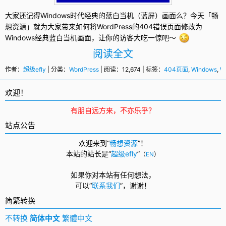
大家还记得
Windows
时代经典的蓝白当机（蓝屏）画面么？今天「畅
想资源」就为大家带来如何将
WordPress
的404错误页面修改为
Windows经典蓝白当机画面，让你的访客大吃一惊吧～
阅读全文
作者：
超级efly
| 分类：
WordPress
| 阅读：12,674 | 标签：
404页面
,
Windows
,
W
欢迎！
有朋自远方来，不亦乐乎？
站点公告
欢迎来到“
畅想资源
”！
本站的站长是“
超级efly
”
（
EN
）
如果你对本站有任何想法，
可以
“
联系我们
”，
谢谢！
简繁转换
不转换
简体中文
繁體中文