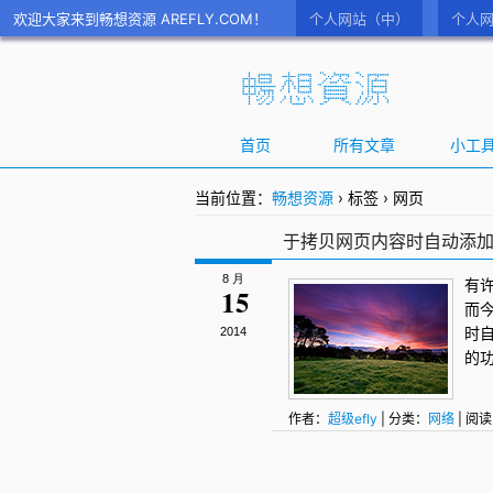
欢迎大家来到畅想资源 AREFLY.COM！
个人网站（中）
个人网
首页
所有文章
小工
当前位置：
畅想资源
›
标签
›
网页
于拷贝网页内容时自动添
8 月
有
15
而
时
2014
的
作者：
超级efly
| 分类：
网络
| 阅读
息
,
网页