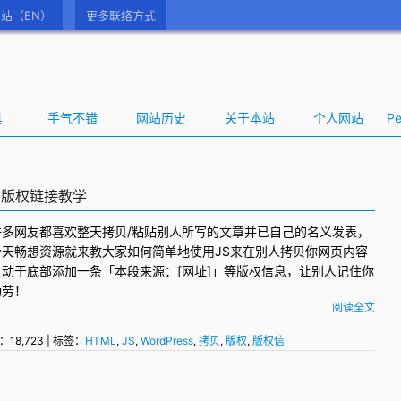
站（EN）
更多联络方式
具
手气不错
网站历史
关于本站
个人网站
Pe
加版权链接教学
许多网友都喜欢整天
拷贝
/粘贴别人所写的文章并已自己的名义发表，
今天畅想资源就来教大家如何简单地使用
JS
来在别人拷贝你
网页
内容
自动于底部添加一条「本段来源：[网址]」等
版权信息
，让别人记住你
功劳！
阅读全文
：18,723 | 标签：
HTML
,
JS
,
WordPress
,
拷贝
,
版权
,
版权信