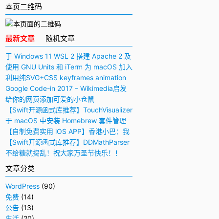
本页二维码
最新文章
随机文章
于 Windows 11 WSL 2 搭建 Apache 2 及
PHP 7 开发环境
使用 GNU Units 和 iTerm 为 macOS 加入
快捷多功能计算器
利用纯SVG+CSS keyframes animation
动画实现手写毛笔字（书法）效果
Google Code-in 2017 – Wikimedia启发
与感想
给你的网页添加可爱的小仓鼠
【Swift开源函式库推荐】TouchVisualizer
– 于屏幕上显示你所触摸的位置
于 macOS 中安装 Homebrew 套件管理
工具
【自制免费实用 iOS APP】香港小巴：我
要下车！
【Swift开源函式库推荐】DDMathParser
– 通过文字表达式（算式）计算结果
不给糖就捣乱！祝大家万圣节快乐！！
文章分类
WordPress
(90)
免费
(14)
公告
(13)
生活
(20)