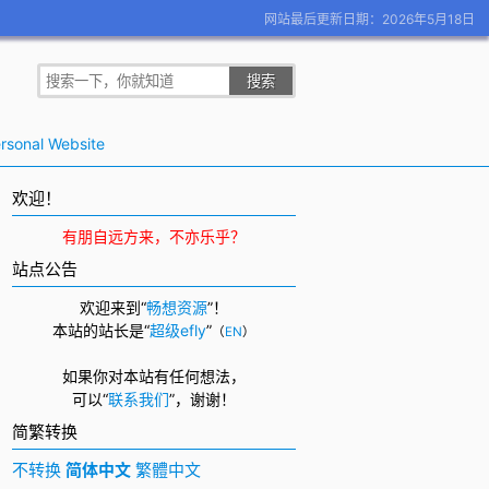
网站最后更新日期：2026年5月18日
rsonal Website
欢迎！
有朋自远方来，不亦乐乎？
站点公告
欢迎来到“
畅想资源
”！
本站的站长是“
超级efly
”
（
EN
）
如果你对本站有任何想法，
可以
“
联系我们
”，
谢谢！
简繁转换
不转换
简体中文
繁體中文