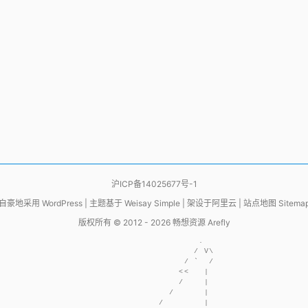
沪ICP备14025677号-1
自豪地采用
WordPress
|
主题基于
Weisay Simple
|
架设于
阿里云
|
站点地图 Sitema
版权所有 © 2012 - 2026
畅想资源 Arefly
                     .  

                    / V\

                  / `  /

                 <<   | 

                 /    | 

               /      | 

             /        | 
