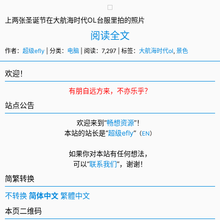
上两张圣诞节在大航海时代OL台服里拍的照片
阅读全文
作者：
超级efly
| 分类：
电脑
| 阅读：7,297 | 标签：
大航海时代ol
,
景色
欢迎！
有朋自远方来，不亦乐乎？
站点公告
欢迎来到“
畅想资源
”！
本站的站长是“
超级efly
”
（
EN
）
如果你对本站有任何想法，
可以
“
联系我们
”，
谢谢！
简繁转换
不转换
简体中文
繁體中文
本页二维码