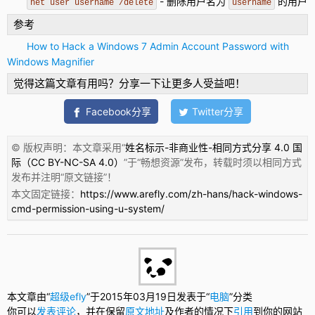
- 删除用户名为
的用户
net user username /delete
username
参考
How to Hack a Windows 7 Admin Account Password with
Windows Magnifier
觉得这篇文章有用吗？分享一下让更多人受益吧！
Facebook分享
Twitter分享
© 版权声明：本文章采用“
姓名标示-非商业性-相同方式分享 4.0 国
际（CC BY-NC-SA 4.0）
”于“
畅想资源
”发布，转载时须以相同方式
发布并注明“
原文链接
”！
本文固定链接：
https://www.arefly.com/zh-hans/hack-windows-
cmd-permission-using-u-system/
本文章由“
超级efly
”于2015年03月19日发表于“
电脑
”分类
你可以
发表评论
，并在保留
原文地址
及作者的情况下
引用
到你的网站