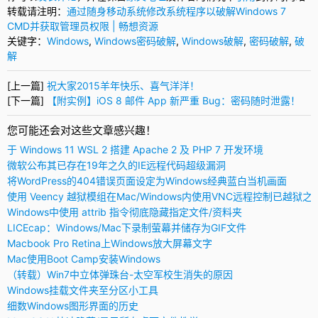
转载请注明：
通过随身移动系统修改系统程序以破解Windows 7
CMD并获取管理员权限 | 畅想资源
关键字：
Windows
,
Windows密码破解
,
Windows破解
,
密码破解
,
破
解
[上一篇]
祝大家2015羊年快乐、喜气洋洋！
[下一篇]
【附实例】iOS 8 邮件 App 新严重 Bug：密码随时泄露！
您可能还会对这些文章感兴趣！
于 Windows 11 WSL 2 搭建 Apache 2 及 PHP 7 开发环境
微软公布其已存在19年之久的IE远程代码超级漏洞
将WordPress的404错误页面设定为Windows经典蓝白当机画面
使用 Veency 越狱模组在Mac/Windows内使用VNC远程控制已越狱之
Windows中使用 attrib 指令彻底隐藏指定文件/资料夹
LICEcap：Windows/Mac下录制萤幕并储存为GIF文件
Macbook Pro Retina上Windows放大屏幕文字
Mac使用Boot Camp安装Windows
（转载）Win7中立体弹珠台-太空军校生消失的原因
Windows挂载文件夹至分区小工具
细数Windows图形界面的历史