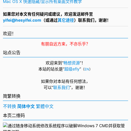
Mac OS X 快速隐藏/显示所有桌面文件教学
如果您对本文有任何疑问或建议，欢迎发送邮件至
yifei@hesyifei.com
（或通过
其它途径
）联系我们，谢谢！
欢迎！
有朋自远方来，不亦乐乎？
站点公告
欢迎来到“
畅想资源
”！
本站的站长是“
超级efly
”
（
EN
）
如果你对本站有任何想法，
可以
“
联系我们
”，
谢谢！
简繁转换
不转换
简体中文
繁體中文
本页二维码