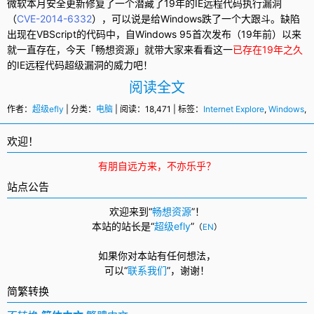
微软
本月安全更新修复了一个潜藏了19年的IE远程代码执行
漏洞
（
CVE-2014-6332
），可以说是给
Windows
跌了一个大跟斗。缺陷
出现在VBScript的代码中，自Windows 95首次发布（19年前）以来
就一直存在，今天「畅想资源」就带大家来看看这一
已存在19年之久
的IE远程代码超级漏洞的威力吧！
阅读全文
作者：
超级efly
| 分类：
电脑
| 阅读：18,471 | 标签：
Internet Explore
,
Windows
,
欢迎！
有朋自远方来，不亦乐乎？
站点公告
欢迎来到“
畅想资源
”！
本站的站长是“
超级efly
”
（
EN
）
如果你对本站有任何想法，
可以
“
联系我们
”，
谢谢！
简繁转换