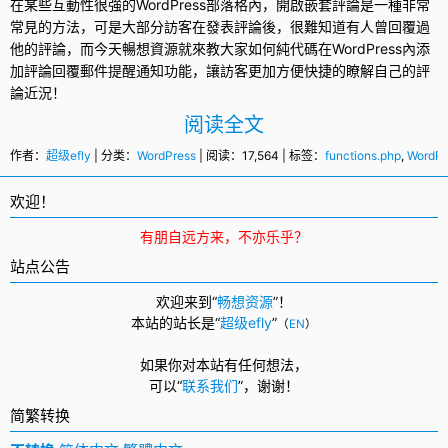
在某些互動性很強的
WordPress
部落格內，開啟嵌套評論是一種非常
常見的方法，可是大部分訪客在發表評論後，很難知道有人曾回覆過
他的評論，而今天暢想資源就來教大家如何純代碼在WordPress內添
加評論回覆郵件提醒通知功能，讓訪客更加方便快捷的瞭解自己的評
論近況！
阅读全文
作者：
超级efly
| 分类：
WordPress
| 阅读：17,564 | 标签：
functions.php
,
WordPr
欢迎！
有朋自远方来，不亦乐乎？
站点公告
欢迎来到“
畅想资源
”！
本站的站长是“
超级efly
”
（
EN
）
如果你对本站有任何想法，
可以
“
联系我们
”，
谢谢！
简繁转换