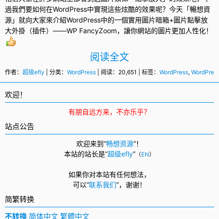
過我們要如何在
WordPress
中實現這些炫酷的效果呢？今天「暢想資
源」就向大家來介紹WordPress中的一個實用圖片暗箱+圖片點擊放
大外掛（插件）——WP FancyZoom，讓你網站的圖片更加人性化！
阅读全文
作者：
超级efly
| 分类：
WordPress
| 阅读：20,651 | 标签：
WordPress
,
WordPre
欢迎！
有朋自远方来，不亦乐乎？
站点公告
欢迎来到“
畅想资源
”！
本站的站长是“
超级efly
”
（
EN
）
如果你对本站有任何想法，
可以
“
联系我们
”，
谢谢！
简繁转换
不转换
简体中文
繁體中文