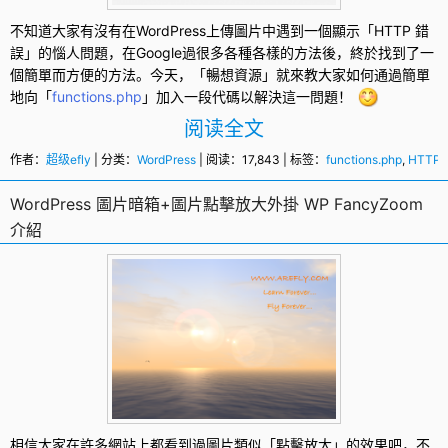
不知道大家有沒有在
WordPress
上傳圖片中遇到一個顯示「
HTTP 錯
誤
」的惱人問題，在Google過很多各種各樣的方法後，終於找到了一
個簡單而方便的方法。今天，「暢想資源」就來教大家如何通過簡單
地向「
functions.php
」加入一段代碼以解決這一問題！
阅读全文
作者：
超级efly
| 分类：
WordPress
| 阅读：17,843 | 标签：
functions.php
,
HTTP
WordPress 圖片暗箱+圖片點擊放大外掛 WP FancyZoom
介紹
相信大家在許多網站上都看到過圖片類似「點擊放大」的效果吧，不