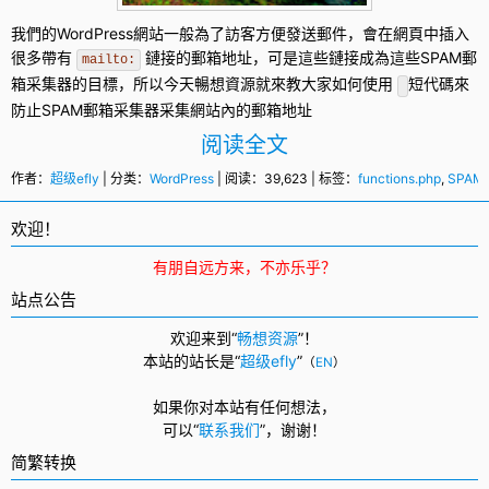
我們的
WordPress
網站一般為了訪客方便發送郵件，會在網頁中插入
很多帶有
鏈接的郵箱地址，可是這些鏈接成為這些SPAM郵
mailto:
箱采集器的目標，所以今天暢想資源就來教大家如何使用
短代碼來
防止SPAM郵箱采集器采集網站內的郵箱地址
阅读全文
作者：
超级efly
| 分类：
WordPress
| 阅读：39,623 | 标签：
functions.php
,
SPA
欢迎！
有朋自远方来，不亦乐乎？
站点公告
欢迎来到“
畅想资源
”！
本站的站长是“
超级efly
”
（
EN
）
如果你对本站有任何想法，
可以
“
联系我们
”，
谢谢！
简繁转换