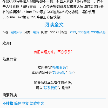
在寫
CSS
時每個人的風格都不一樣，有些人喜歡「多行書寫」，而有
些人卻喜歡「單行書寫」，而今天暢想資源就來教大家如何為這個著
名的編輯器
Sublime Text
添加
CSS壓縮
/格式化功能，讓你使用
Sublime Text編寫CSS時更加方便快捷！
阅读全文
作者：
超级efly
| 分类：
电脑
| 阅读：33,175 | 标签：
CSS
,
CSS壓縮
,
CSS格式化
,
欢迎！
有朋自远方来，不亦乐乎？
站点公告
欢迎来到“
畅想资源
”！
本站的站长是“
超级efly
”
（
EN
）
如果你对本站有任何想法，
可以
“
联系我们
”，
谢谢！
简繁转换
不转换
简体中文
繁體中文