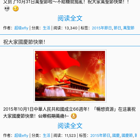
又到了10月31日
萬聖節
啦～不給糖就搗亂！祝大家萬聖節快樂！！
阅读全文
作者：
超级efly
| 分类：
生活
| 阅读：13,340 | 标签：
2015年節日
,
節日
,
萬聖節
祝大家國慶節快樂！
2015年10月1日中華人民共和國成立66週年！「暢想資源」在這裏祝
大家
國慶節
快樂！
公眾假期萬歲！
阅读全文
作者：
超级efly
| 分类：
生活
| 阅读：11,523 | 标签：
2015年節日
,
國慶
,
國慶節
,
節