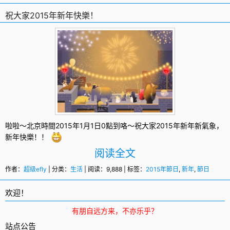
祝大家2015年新年快樂！
啦啦～北京時間2015年1月1日0點到咯～祝大家2015年
新年
新氣象，
新年快樂！！
阅读全文
作者：
超级efly
| 分类：
生活
| 阅读：9,888 | 标签：
2015年節日
,
新年
,
節日
欢迎！
有朋自远方来，不亦乐乎？
站点公告