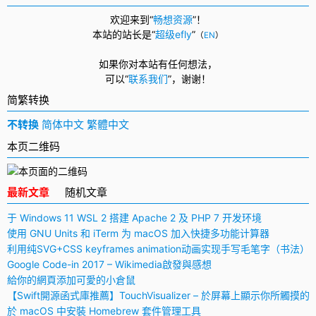
欢迎来到“
畅想资源
”！
本站的站长是“
超级efly
”
（
EN
）
如果你对本站有任何想法，
可以
“
联系我们
”，
谢谢！
简繁转换
不转换
简体中文
繁體中文
本页二维码
最新文章
随机文章
于 Windows 11 WSL 2 搭建 Apache 2 及 PHP 7 开发环境
使用 GNU Units 和 iTerm 为 macOS 加入快捷多功能计算器
利用纯SVG+CSS keyframes animation动画实现手写毛笔字（书法）
Google Code-in 2017 – Wikimedia啟發與感想
給你的網頁添加可愛的小倉鼠
【Swift開源函式庫推薦】TouchVisualizer – 於屏幕上顯示你所觸摸的
於 macOS 中安裝 Homebrew 套件管理工具