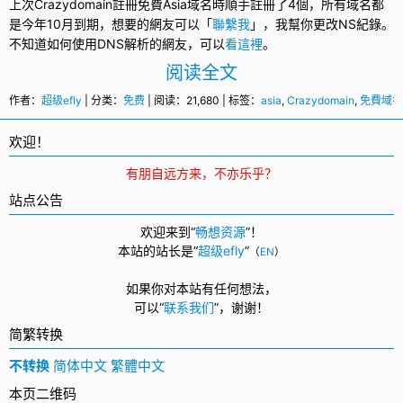
上次
Crazydomain
註冊免費Asia
域名
時順手註冊了4個，所有域名都
是今年10月到期，想要的網友可以「
聯繫我
」，我幫你更改NS紀錄。
不知道如何使用DNS解析的網友，可以
看這裡
。
阅读全文
作者：
超级efly
| 分类：
免费
| 阅读：21,680 | 标签：
asia
,
Crazydomain
,
免費域名
欢迎！
有朋自远方来，不亦乐乎？
站点公告
欢迎来到“
畅想资源
”！
本站的站长是“
超级efly
”
（
EN
）
如果你对本站有任何想法，
可以
“
联系我们
”，
谢谢！
简繁转换
不转换
简体中文
繁體中文
本页二维码