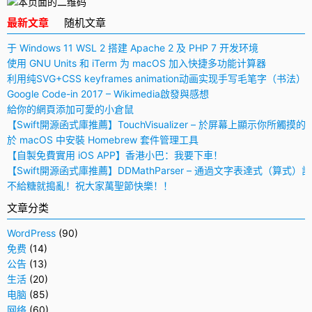
最新文章
随机文章
于 Windows 11 WSL 2 搭建 Apache 2 及 PHP 7 开发环境
使用 GNU Units 和 iTerm 为 macOS 加入快捷多功能计算器
利用纯SVG+CSS keyframes animation动画实现手写毛笔字（书法）
Google Code-in 2017 – Wikimedia啟發與感想
給你的網頁添加可愛的小倉鼠
【Swift開源函式庫推薦】TouchVisualizer – 於屏幕上顯示你所觸摸的
於 macOS 中安裝 Homebrew 套件管理工具
【自製免費實用 iOS APP】香港小巴：我要下車！
【Swift開源函式庫推薦】DDMathParser – 通過文字表達式（算式）
不給糖就搗亂！祝大家萬聖節快樂！！
文章分类
WordPress
(90)
免费
(14)
公告
(13)
生活
(20)
电脑
(85)
网络
(60)