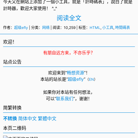
今天又在網站上添加了一個
小工具
，就是「計時碼表」，說白了就是
計時器，歡迎大家使用！ ^_^
阅读全文
作者：
超级efly
| 分类：
网络
| 阅读：10,259 | 标签：
HTML
,
小工具
,
時間碼表
欢迎！
有朋自远方来，不亦乐乎？
站点公告
欢迎来到“
畅想资源
”！
本站的站长是“
超级efly
”
（
EN
）
如果你对本站有任何想法，
可以
“
联系我们
”，
谢谢！
简繁转换
不转换
简体中文
繁體中文
本页二维码