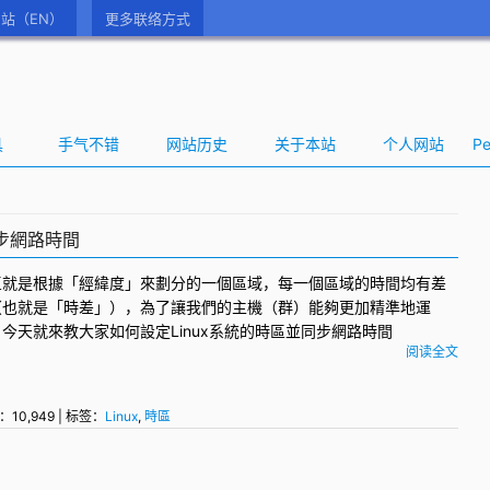
站（EN）
更多联络方式
具
手气不错
网站历史
关于本站
个人网站
Pe
同步網路時間
區
就是根據「經緯度」來劃分的一個區域，每一個區域的時間均有差
（也就是「時差」），為了讓我們的主機（群）能夠更加精準地運
，今天就來教大家如何設定
Linux
系統的時區並同步網路時間
阅读全文
：10,949 | 标签：
Linux
,
時區