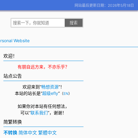
网站最后更新日期：2026年5月18日
rsonal Website
欢迎！
有朋自远方来，不亦乐乎？
站点公告
欢迎来到“
畅想资源
”！
本站的站长是“
超级efly
”
（
EN
）
如果你对本站有任何想法，
可以
“
联系我们
”，
谢谢！
简繁转换
不转换
简体中文
繁體中文