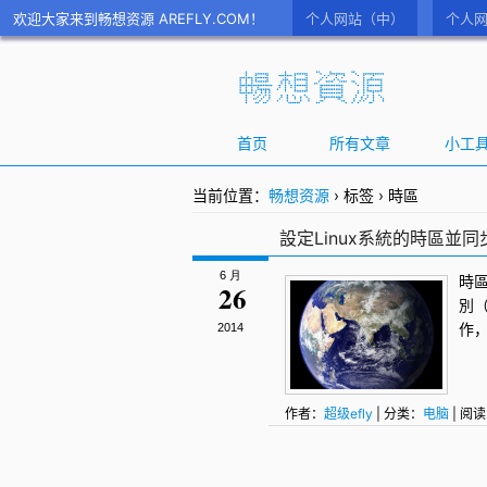
欢迎大家来到畅想资源 AREFLY.COM！
个人网站（中）
个人网
首页
所有文章
小工
当前位置：
畅想资源
›
标签
›
時區
設定Linux系統的時區並
6 月
時
26
別
作
2014
作者：
超级efly
| 分类：
电脑
| 阅读