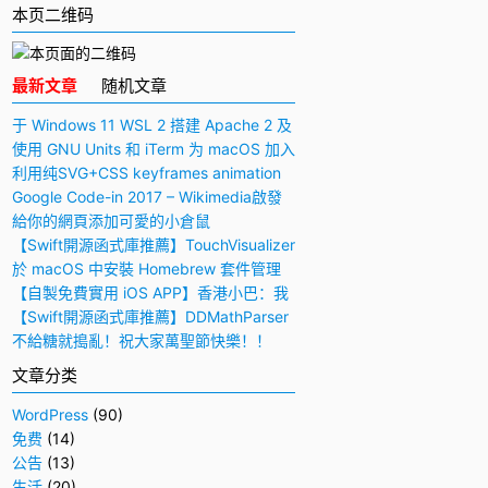
本页二维码
最新文章
随机文章
于 Windows 11 WSL 2 搭建 Apache 2 及
PHP 7 开发环境
使用 GNU Units 和 iTerm 为 macOS 加入
快捷多功能计算器
利用纯SVG+CSS keyframes animation
动画实现手写毛笔字（书法）效果
Google Code-in 2017 – Wikimedia啟發
與感想
給你的網頁添加可愛的小倉鼠
【Swift開源函式庫推薦】TouchVisualizer
– 於屏幕上顯示你所觸摸的位置
於 macOS 中安裝 Homebrew 套件管理
工具
【自製免費實用 iOS APP】香港小巴：我
要下車！
【Swift開源函式庫推薦】DDMathParser
– 通過文字表達式（算式）計算結果
不給糖就搗亂！祝大家萬聖節快樂！！
文章分类
WordPress
(90)
免费
(14)
公告
(13)
生活
(20)