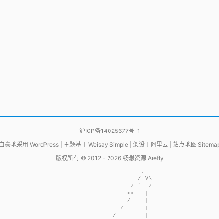
沪ICP备14025677号-1
自豪地采用
WordPress
|
主题基于
Weisay Simple
|
架设于
阿里云
|
站点地图 Sitema
版权所有 © 2012 - 2026
畅想资源 Arefly
                     .  

                    / V\

                  / `  /

                 <<   | 

                 /    | 

               /      | 

             /        | 
