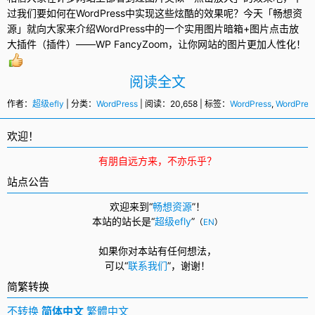
过我们要如何在
WordPress
中实现这些炫酷的效果呢？今天「畅想资
源」就向大家来介绍WordPress中的一个实用图片暗箱+图片点击放
大插件（插件）——WP FancyZoom，让你网站的图片更加人性化！
阅读全文
作者：
超级efly
| 分类：
WordPress
| 阅读：20,658 | 标签：
WordPress
,
WordPre
欢迎！
有朋自远方来，不亦乐乎？
站点公告
欢迎来到“
畅想资源
”！
本站的站长是“
超级efly
”
（
EN
）
如果你对本站有任何想法，
可以
“
联系我们
”，
谢谢！
简繁转换
不转换
简体中文
繁體中文