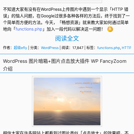
不知道大家有没有在
WordPress
上传图片中遇到一个显示「
HTTP 错
误
」的恼人问题，在Google过很多各种各样的方法后，终于找到了一
个简单而方便的方法。今天，「畅想资源」就来教大家如何通过简单
地向「
functions.php
」加入一段代码以解决这一问题！
阅读全文
作者：
超级efly
| 分类：
WordPress
| 阅读：17,847 | 标签：
functions.php
,
HTTP
WordPress 图片暗箱+图片点击放大插件 WP FancyZoom
介绍
相信大家在许多网站上都看到过图片类似「点击放大」的效果吧，不